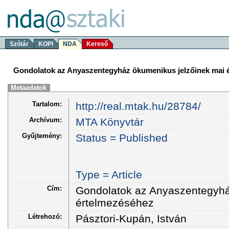
Szótár
KOPI
NDA
Kereső
Gondolatok az Anyaszentegyház ökumenikus jelzőinek mai 
Metaadatok
Tartalom:
http://real.mtak.hu/28784/
Archívum:
MTA Könyvtár
Gyűjtemény:
Status = Published
Type = Article
Cím:
Gondolatok az Anyaszentegyhá
értelmezéséhez
Létrehozó:
Pásztori-Kupán, István