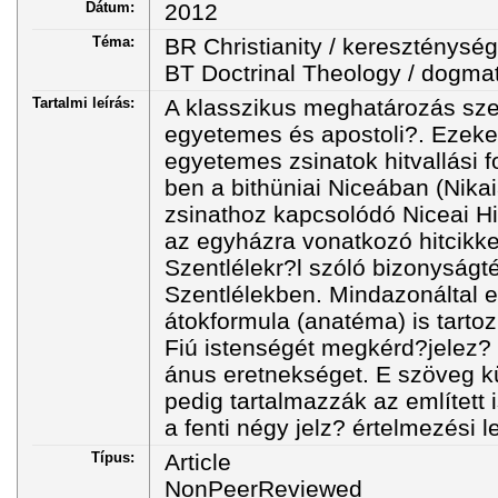
Dátum:
2012
Téma:
BR Christianity / kereszténység
BT Doctrinal Theology / dogma
Tartalmi leírás:
A klasszikus meghatározás szer
egyetemes és apostoli?. Ezeket
egyetemes zsinatok hitvallási f
ben a bithüniai Niceában (Nika
zsinathoz kapcsolódó Niceai Hi
az egyházra vonatkozó hitcikke
Szentlélekr?l szóló bizonyságtét
Szentlélekben. Mindazonáltal e
átokformula (anatéma) is tartozi
Fiú istenségét megkérd?jelez? 
ánus eretnekséget. E szöveg kü
pedig tartalmazzák az említett 
a fenti négy jelz? értelmezési l
Típus:
Article
NonPeerReviewed