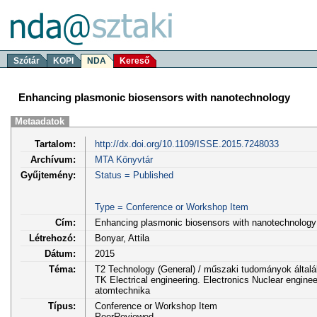
Szótár
KOPI
NDA
Kereső
Enhancing plasmonic biosensors with nanotechnology
Metaadatok
Tartalom:
http://dx.doi.org/10.1109/ISSE.2015.7248033
Archívum:
MTA Könyvtár
Gyűjtemény:
Status = Published
Type = Conference or Workshop Item
Cím:
Enhancing plasmonic biosensors with nanotechnology
Létrehozó:
Bonyar, Attila
Dátum:
2015
Téma:
T2 Technology (General) / műszaki tudományok által
TK Electrical engineering. Electronics Nuclear engineer
atomtechnika
Típus:
Conference or Workshop Item
PeerReviewed