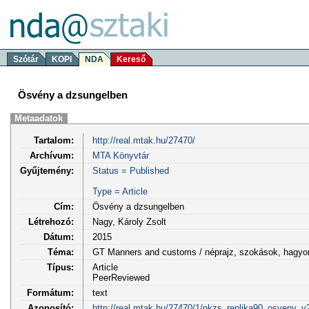
Szótár
KOPI
NDA
Kereső
Ösvény a dzsungelben
Metaadatok
Tartalom:
http://real.mtak.hu/27470/
Archívum:
MTA Könyvtár
Gyűjtemény:
Status = Published
Type = Article
Cím:
Ösvény a dzsungelben
Létrehozó:
Nagy, Károly Zsolt
Dátum:
2015
Téma:
GT Manners and customs / néprajz, szokások, hagy
Típus:
Article
PeerReviewed
Formátum:
text
Azonosító:
http://real.mtak.hu/27470/1/nkzs_replika90_osveny_v