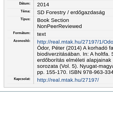
Dátum:
2014
Téma:
SD Forestry / erdőgazdaság
Típus:
Book Section
NonPeerReviewed
Formátum:
text
Azonosító:
http://real.mtak.hu/27197/1/O
Ódor, Péter (2014) A korhadó 
biodiverzitásában. In: A holtfa. 
erdőborítás elméleti alapjaina
sorozata (Vol. 5). Nyugat-mag
pp. 155-170. ISBN 978-963-33
Kapcsolat:
http://real.mtak.hu/27197/