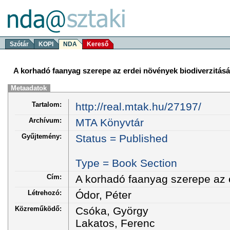
Szótár
KOPI
NDA
Kereső
A korhadó faanyag szerepe az erdei növények biodiverzitás
Metaadatok
Tartalom:
http://real.mtak.hu/27197/
Archívum:
MTA Könyvtár
Gyűjtemény:
Status = Published
Type = Book Section
Cím:
A korhadó faanyag szerepe az 
Létrehozó:
Ódor, Péter
Közreműködő:
Csóka, György
Lakatos, Ferenc