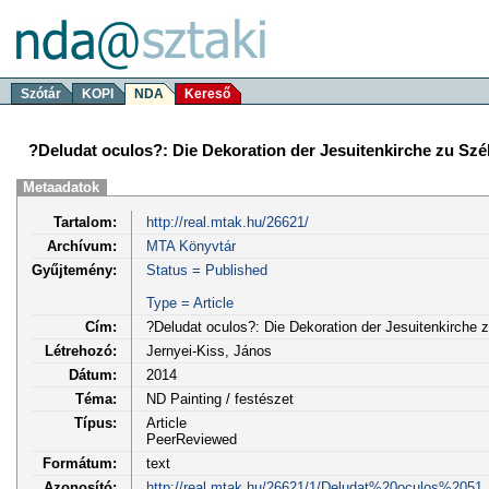
Szótár
KOPI
NDA
Kereső
?Deludat oculos?: Die Dekoration der Jesuitenkirche zu Szé
Metaadatok
Tartalom:
http://real.mtak.hu/26621/
Archívum:
MTA Könyvtár
Gyűjtemény:
Status = Published
Type = Article
Cím:
?Deludat oculos?: Die Dekoration der Jesuitenkirche 
Létrehozó:
Jernyei-Kiss, János
Dátum:
2014
Téma:
ND Painting / festészet
Típus:
Article
PeerReviewed
Formátum:
text
Azonosító:
http://real.mtak.hu/26621/1/Deludat%20oculos%2051_