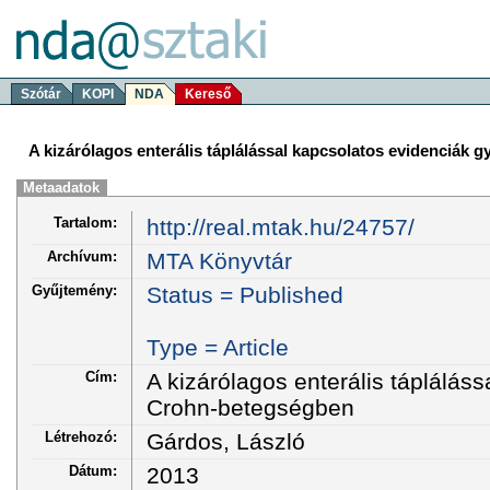
Szótár
KOPI
NDA
Kereső
A kizárólagos enterális táplálással kapcsolatos evidenciák
Metaadatok
Tartalom:
http://real.mtak.hu/24757/
Archívum:
MTA Könyvtár
Gyűjtemény:
Status = Published
Type = Article
Cím:
A kizárólagos enterális táplálás
Crohn-betegségben
Létrehozó:
Gárdos, László
Dátum:
2013