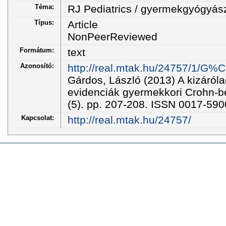
Téma:
RJ Pediatrics / gyermekgyógyás
Típus:
Article
NonPeerReviewed
Formátum:
text
Azonosító:
http://real.mtak.hu/24757/1/
Gárdos, László (2013) A kizáróla
evidenciák gyermekkori Crohn-
(5). pp. 207-208. ISSN 0017-590
Kapcsolat:
http://real.mtak.hu/24757/