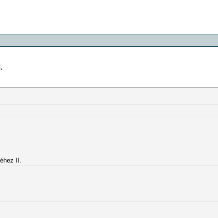
.
éhez II.