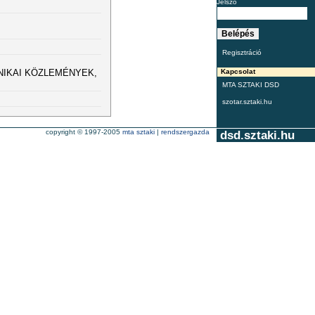
Jelszó
Regisztráció
BOTANIKAI KÖZLEMÉNYEK,
Kapcsolat
MTA SZTAKI DSD
szotar.sztaki.hu
copyright © 1997-2005
mta sztaki
|
rendszergazda
dsd.sztaki.hu