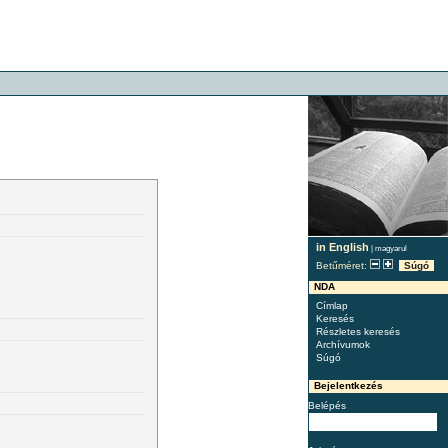
in English
|
magyarul
Betűméret:
Súgó
NDA
Címlap
Keresés
Részletes keresés
Archívumok
Súgó
Bejelentkezés
Belépés