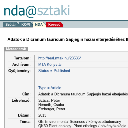
Szótár
KOPI
NDA
Kereső
Adatok a Dicranum tauricum Sapjegin hazai elterjedéséhez II
Metaadatok
Tartalom:
http://real.mtak.hu/23536/
Archívum:
MTA Könyvtár
Gyűjtemény:
Status = Published
Type = Article
Cím:
Adatok a Dicranum tauricum Sapjegin hazai elterjedés
Létrehozó:
Szűcs, Péter
Németh, Csaba
Erzberger, Peter
Dátum:
2013
Téma:
GE Environmental Sciences / környezettudomány
QK30 Plant ecology. Plant ethology / növényökológia