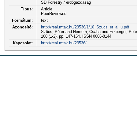
SD Forestry / erdőgazdaság
Típus:
Article
PeerReviewed
Formátum:
text
Azonosító:
http://real.mtak.hu/23536/1/10_Szucs_et_al_u.pdf
Szűcs, Péter and Németh, Csaba and Erzberger, Pet
100 (1-2). pp. 147-154. ISSN 0006-8144
Kapcsolat:
http://real.mtak.hu/23536/