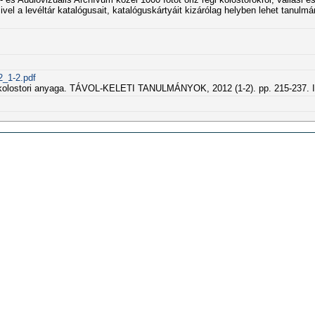
ivel a levéltár katalógusait, katalóguskártyáit kizárólag helyben lehet tanulmá
2_1-2.pdf
tár kolostori anyaga. TÁVOL-KELETI TANULMÁNYOK, 2012 (1-2). pp. 215-237.