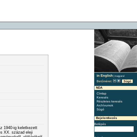
in English
|
magyarul
Betűméret:
Súgó
NDA
Címlap
Keresés
Részletes keresés
Archívumok
Súgó
Bejelentkezés
Belépés
z 1940-ig keletkezett
és XX. század eleji
seményekről, elöljárókról,