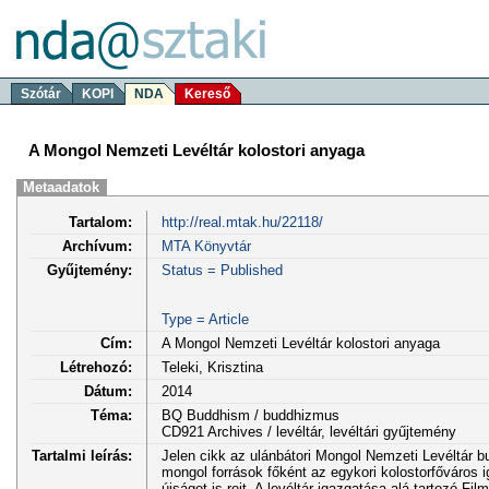
Szótár
KOPI
NDA
Kereső
A Mongol Nemzeti Levéltár kolostori anyaga
Metaadatok
Tartalom:
http://real.mtak.hu/22118/
Archívum:
MTA Könyvtár
Gyűjtemény:
Status = Published
Type = Article
Cím:
A Mongol Nemzeti Levéltár kolostori anyaga
Létrehozó:
Teleki, Krisztina
Dátum:
2014
Téma:
BQ Buddhism / buddhizmus
CD921 Archives / levéltár, levéltári gyűjtemény
Tartalmi leírás:
Jelen cikk az ulánbátori Mongol Nemzeti Levéltár b
mongol források főként az egykori kolostorfőváros i
újságot is rejt. A levéltár igazgatása alá tartozó Fil