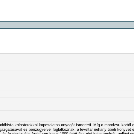
uddhista kolostorokkal kapcsolatos anyagát ismerteti. Míg a mandzsu kortól a
gazgatásával és pénzügyeivel foglalkoznak, a levéltár néhány tibeti könyvet 
m- és Audiovizuális Archívum közel 1000 fotót őriz régi kolostorokról, vallási e