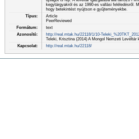
kegytárgyakról és az 1990-es vallási feléledésről. M
hogy betekintést nyújtson e gyűjteményekbe.
Típus:
Article
PeerReviewed
Formátum:
text
Azonosító:
http://real.mtak.hu/22118/1/10-Teleki_%20TKT_201
Teleki, Krisztina (2014) A Mongol Nemzeti Levél
Kapcsolat:
http://real.mtak.hu/22118/