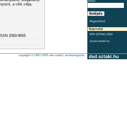
Jelszó
nyozni, a cikk célja,
Regisztráció
Kapcsolat
MTA SZTAKI DSD
 ISSN 2060-9655
szotar.sztaki.hu
copyright © 1997-2005
mta sztaki
|
rendszergazda
dsd.sztaki.hu