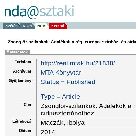
Szótár
KOPI
NDA
Kereső
Zsonglőr-szilánkok. Adalékok a régi európai színház- és cir
Metaadatok
Tartalom:
http://real.mtak.hu/21838/
Archívum:
MTA Könyvtár
Gyűjtemény:
Status = Published
Type = Article
Cím:
Zsonglőr-szilánkok. Adalékok a r
cirkusztörténethez
Létrehozó:
Maczák, Ibolya
Dátum:
2014