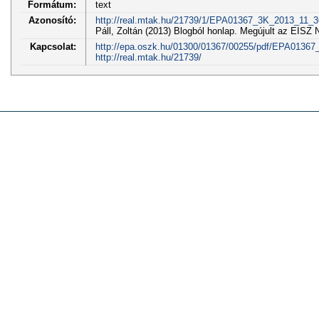
Formátum:
text
Azonosító:
http://real.mtak.hu/21739/1/EPA01367_3K_2013_11_3
Páll, Zoltán (2013) Blogból honlap. Megújult az E
Kapcsolat:
http://epa.oszk.hu/01300/01367/00255/pdf/EPA01367
http://real.mtak.hu/21739/