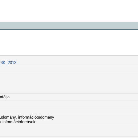
_3K_2013...
rtálja
rtudomány, információtudomány
s információforrások