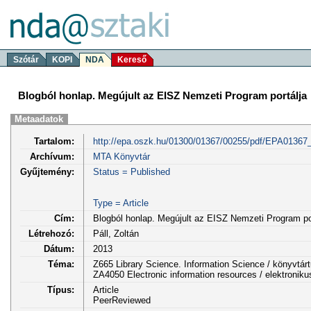
Szótár
KOPI
NDA
Kereső
Blogból honlap. Megújult az EISZ Nemzeti Program portálja
Metaadatok
Tartalom:
http://epa.oszk.hu/01300/01367/00255/pdf/EPA01367
Archívum:
MTA Könyvtár
Gyűjtemény:
Status = Published
Type = Article
Cím:
Blogból honlap. Megújult az EISZ Nemzeti Program po
Létrehozó:
Páll, Zoltán
Dátum:
2013
Téma:
Z665 Library Science. Information Science / könyvtá
ZA4050 Electronic information resources / elektroniku
Típus:
Article
PeerReviewed