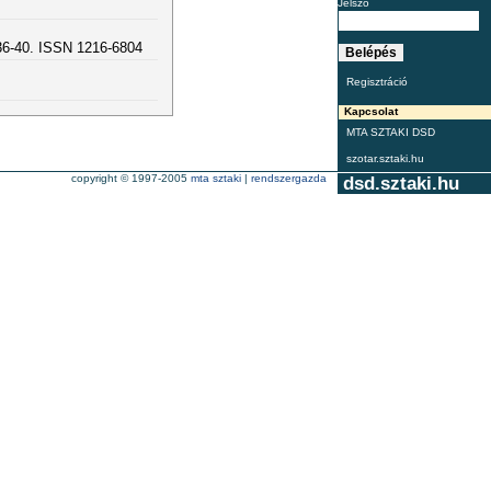
Jelszó
36-40. ISSN 1216-6804
Regisztráció
Kapcsolat
MTA SZTAKI DSD
szotar.sztaki.hu
copyright © 1997-2005
mta sztaki
|
rendszergazda
dsd.sztaki.hu