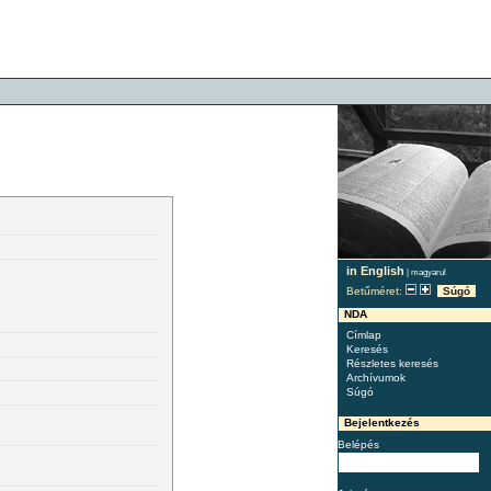
in English
|
magyarul
Betűméret:
Súgó
NDA
Címlap
Keresés
Részletes keresés
Archívumok
Súgó
Bejelentkezés
Belépés