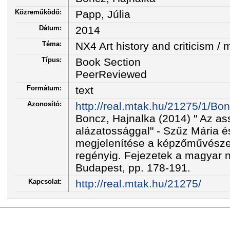
Közreműködő:
Papp, Júlia
Dátum:
2014
Téma:
NX4 Art history and criticism / 
Típus:
Book Section
PeerReviewed
Formátum:
text
Azonosító:
http://real.mtak.hu/21275/1/
Boncz, Hajnalka (2014) " Az as
alázatossággal" - Szűz Mária 
megjelenítése a képzőművészetb
regényig. Fejezetek a magyar n
Budapest, pp. 178-191.
Kapcsolat:
http://real.mtak.hu/21275/