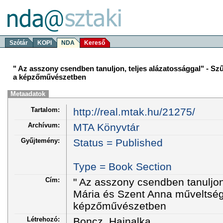
Szótár
KOPI
NDA
Kereső
" Az asszony csendben tanuljon, teljes alázatossággal" - S
a képzőművészetben
Metaadatok
Tartalom:
http://real.mtak.hu/21275/
Archívum:
MTA Könyvtár
Gyűjtemény:
Status = Published
Type = Book Section
Cím:
" Az asszony csendben tanuljon,
Mária és Szent Anna műveltsé
képzőművészetben
Létrehozó:
Boncz, Hajnalka