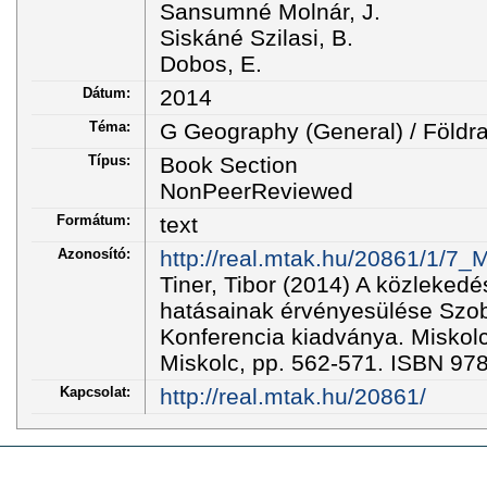
Sansumné Molnár, J.
Siskáné Szilasi, B.
Dobos, E.
Dátum:
2014
Téma:
G Geography (General) / Földra
Típus:
Book Section
NonPeerReviewed
Formátum:
text
Azonosító:
http://real.mtak.hu/20861/1/
Tiner, Tibor (2014) A közlekedés
hatásainak érvényesülése Szob 
Konferencia kiadványa. Miskolc
Miskolc, pp. 562-571. ISBN 97
Kapcsolat:
http://real.mtak.hu/20861/