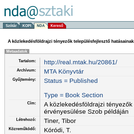
Szótár
KOPI
NDA
Kereső
A közlekedésföldrajzi tényezők településfejlesztő hatásaina
Metaadatok
Tartalom:
http://real.mtak.hu/20861/
Archívum:
MTA Könyvtár
Gyűjtemény:
Status = Published
Type = Book Section
Cím:
A közlekedésföldrajzi tényezők 
érvényesülése Szob példáján
Létrehozó:
Tiner, Tibor
Közreműködő:
Kóródi, T.