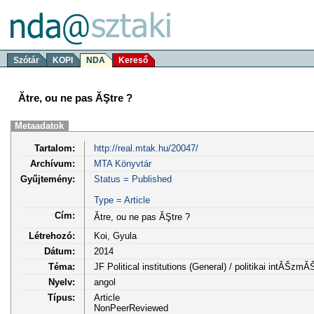
Szótár
KOPI
NDA
Kereső
Ătre, ou ne pas ĂŞtre ?
Metaadatok
Tartalom:
http://real.mtak.hu/20047/
Archívum:
MTA Könyvtár
Gyűjtemény:
Status = Published
Type = Article
Cím:
Ătre, ou ne pas ĂŞtre ?
Létrehozó:
Koi, Gyula
Dátum:
2014
Téma:
JF Political institutions (General) / politikai intĂ
Nyelv:
angol
Típus:
Article
NonPeerReviewed