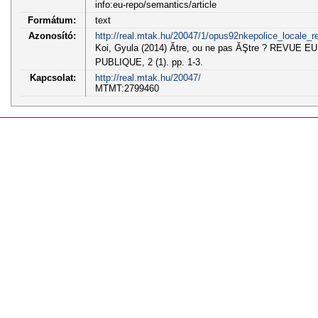
info:eu-repo/semantics/article
Formátum:
text
Azonosító:
http://real.mtak.hu/20047/1/opus92nkepolice_locale_re
Koi, Gyula (2014) Ătre, ou ne pas ĂŞtre ? REVU
PUBLIQUE, 2 (1). pp. 1-3.
Kapcsolat:
http://real.mtak.hu/20047/
MTMT:2799460