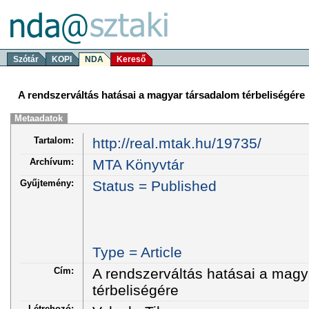
Szótár
KOPI
NDA
Kereső
A rendszerváltás hatásai a magyar társadalom térbeliségére
Metaadatok
Tartalom:
http://real.mtak.hu/19735/
Archívum:
MTA Könyvtár
Gyűjtemény:
Status = Published
Type = Article
Cím:
A rendszerváltás hatásai a magy
térbeliségére
Létrehozó: