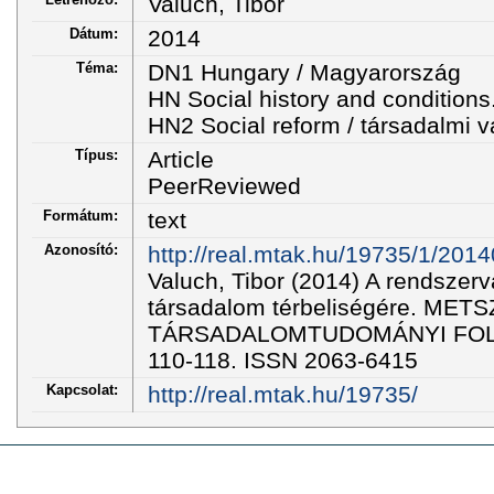
Valuch, Tibor
Dátum:
2014
Téma:
DN1 Hungary / Magyarország
HN Social history and conditions
HN2 Social reform / társadalmi v
Típus:
Article
PeerReviewed
Formátum:
text
Azonosító:
http://real.mtak.hu/19735/1/201
Valuch, Tibor (2014) A rendszerv
társadalom térbeliségére. MET
TÁRSADALOMTUDOMÁNYI FOLYÓI
110-118. ISSN 2063-6415
Kapcsolat:
http://real.mtak.hu/19735/