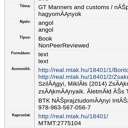
Téma:
GT Manners and customs / nĂŠp
hagyomĂĄnyok
Nyelv:
angol
angol
Típus:
Book
NonPeerReviewed
Formátum:
text
text
Azonosító:
http://real.mtak.hu/18401/1/Bori
http://real.mtak.hu/18401/2/Zsa
SzilĂĄgyi, MiklĂłs (2014) ZsĂĄ
zsĂĄkmĂĄnyaik. ĂletmĂłd ĂŠs T
BTK NĂŠprajztudomĂĄnyi IntĂŠz
978-963-567-056-7
Kapcsolat:
http://real.mtak.hu/18401/
MTMT:2775104