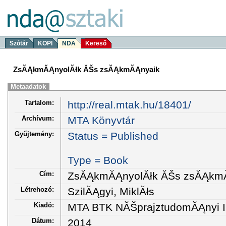
Szótár
KOPI
NDA
Kereső
ZsĂĄkmĂĄnyolĂłk ĂŠs zsĂĄkmĂĄnyaik
Metaadatok
Tartalom:
http://real.mtak.hu/18401/
Archívum:
MTA Könyvtár
Gyűjtemény:
Status = Published
Type = Book
Cím:
ZsĂĄkmĂĄnyolĂłk ĂŠs zsĂĄkm
Létrehozó:
SzilĂĄgyi, MiklĂłs
Kiadó:
MTA BTK NĂŠprajztudomĂĄnyi I
Dátum:
2014