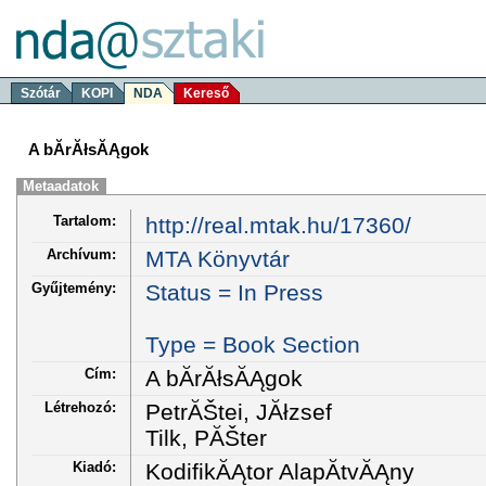
Szótár
KOPI
NDA
Kereső
A bĂ­rĂłsĂĄgok
Metaadatok
Tartalom:
http://real.mtak.hu/17360/
Archívum:
MTA Könyvtár
Gyűjtemény:
Status = In Press
Type = Book Section
Cím:
A bĂ­rĂłsĂĄgok
Létrehozó:
PetrĂŠtei, JĂłzsef
Tilk, PĂŠter
Kiadó:
KodifikĂĄtor AlapĂ­tvĂĄny