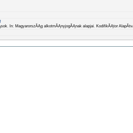
f
rĂĄsok. In: MagyarorszĂĄg alkotmĂĄnyjogĂĄnak alapjai. KodifikĂĄtor AlapĂ­t