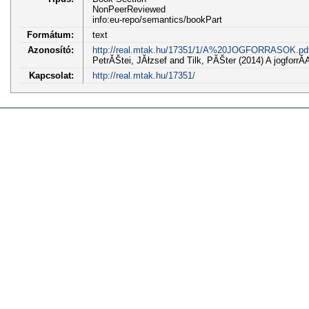
NonPeerReviewed
info:eu-repo/semantics/bookPart
Formátum:
text
Azonosító:
http://real.mtak.hu/17351/1/A%20JOGFORRASOK.pd
PetrĂŠtei, JĂłzsef and Tilk, PĂŠter (2014) A jogfor
Kapcsolat:
http://real.mtak.hu/17351/