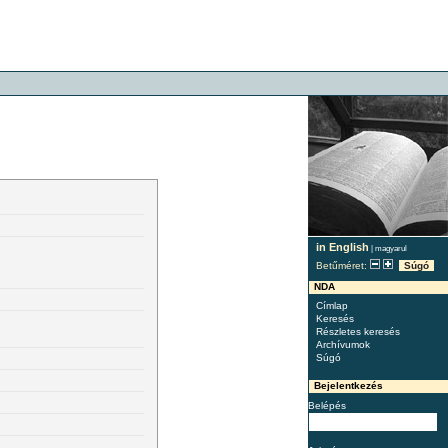
in English
|
magyarul
Betűméret:
Súgó
NDA
Címlap
Keresés
Részletes keresés
Archívumok
Súgó
Bejelentkezés
Belépés