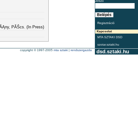
Jelszó
Regisztráció
vĂĄny, PĂŠcs. (In Press)
Kapcsolat
MTA SZTAKI DSD
szotar.sztaki.hu
copyright © 1997-2005
mta sztaki
|
rendszergazda
dsd.sztaki.hu