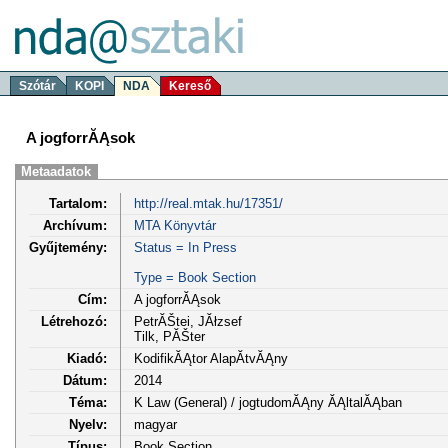
Szótár
KOPI
NDA
Kereső
A jogforrĂĄsok
Metaadatok
Tartalom:
http://real.mtak.hu/17351/
Archívum:
MTA Könyvtár
Gyűjtemény:
Status = In Press
Type = Book Section
Cím:
A jogforrĂĄsok
Létrehozó:
PetrĂŠtei, JĂłzsef
Tilk, PĂŠter
Kiadó:
KodifikĂĄtor AlapĂ­tvĂĄny
Dátum:
2014
Téma:
K Law (General) / jogtudomĂĄny ĂĄltalĂĄban
Nyelv:
magyar
Típus:
Book Section