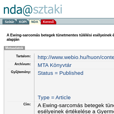
Szótár
KOPI
NDA
Kereső
A Ewing-sarcomás betegek tünetmentes túlélési esélyeinek 
alapján
Metaadatok
Tartalom:
http://www.webio.hu/huon/cont
Archívum:
MTA Könyvtár
Gyűjtemény:
Status = Published
Type = Article
Cím:
A Ewing-sarcomás betegek tüne
esélyeinek értékelése a Gyerm