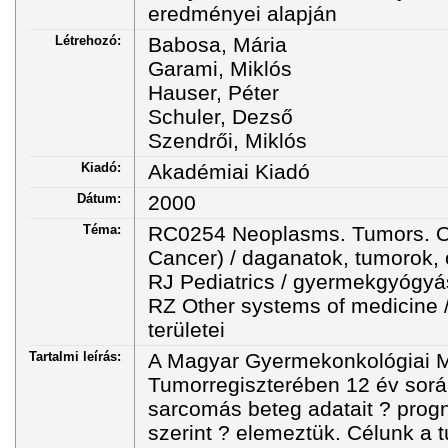
eredményei alapján
Létrehozó:
Babosa, Mária
Garami, Miklós
Hauser, Péter
Schuler, Dezső
Szendrői, Miklós
Kiadó:
Akadémiai Kiadó
Dátum:
2000
Téma:
RC0254 Neoplasms. Tumors. On
Cancer) / daganatok, tumorok, 
RJ Pediatrics / gyermekgyógyá
RZ Other systems of medicine
területei
Tartalmi leírás:
A Magyar Gyermekonkológiai 
Tumorregiszterében 12 év során
sarcomás beteg adatait ? prog
szerint ? elemeztük. Célunk a tú