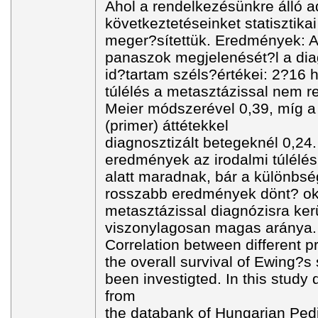
Ahol a rendelkezésünkre álló
következtetéseinket statisztikai
meger?sítettük. Eredmények: 
panaszok megjelenését?l a diagn
id?tartam széls?értékei: 2?16 
túlélés a metasztázissal nem 
Meier módszerével 0,39, míg a
(primer) áttétekkel
diagnosztizált betegeknél 0,24
eredmények az irodalmi túlélés
alatt maradnak, bár a különbsé
rosszabb eredmények dönt? oka
metasztázissal diagnózisra ker
viszonylagosan magas aránya.
Correlation between different p
the overall survival of Ewing?s
been investigted. In this study
from
the databank of Hungarian Pedi