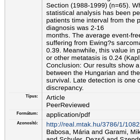
Section (1988-1999) (n=65). Wh
statistical analysis has been pe
patients time interval from the
diagnosis was 2-16
months. The average event-free 
suffering from Ewing?s sarcoma
0.39. Meanwhile, this value in 
or other metatasis is 0.24 (Kap
Conclusion: Our results show a
between the Hungarian and the 
survival. Late detection is one 
discrepancy.
Típus:
Article
PeerReviewed
Formátum:
application/pdf
Azonosító:
http://real.mtak.hu/3786/1/108
Babosa, Mária and Garami, Mik
and Schuler, Dezső and Szendrő