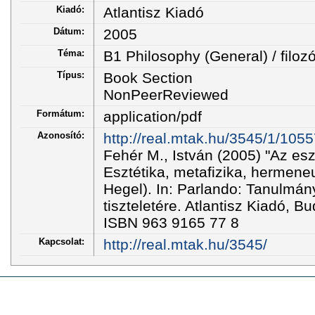
Kiadó:
Atlantisz Kiadó
Dátum:
2005
Téma:
B1 Philosophy (General) / filozó
Típus:
Book Section
NonPeerReviewed
Formátum:
application/pdf
Azonosító:
http://real.mtak.hu/3545/1/105
Fehér M., István (2005) "Az es
Esztétika, metafizika, hermene
Hegel). In: Parlando: Tanulmán
tiszteletére. Atlantisz Kiadó, B
ISBN 963 9165 77 8
Kapcsolat:
http://real.mtak.hu/3545/