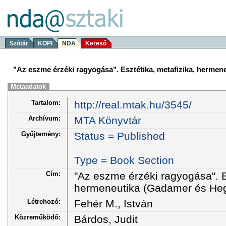
Szótár
KOPI
NDA
Kereső
"Az eszme érzéki ragyogása". Esztétika, metafizika, hermen
Metaadatok
Tartalom:
http://real.mtak.hu/3545/
Archívum:
MTA Könyvtár
Gyűjtemény:
Status = Published
Type = Book Section
Cím:
"Az eszme érzéki ragyogása". E
hermeneutika (Gadamer és Heg
Létrehozó:
Fehér M., István
Közreműködő:
Bárdos, Judit