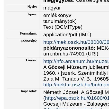
megjegyzés:
Összefoglalás
Nyelv:
magyar
Típus:
emlékkönyv
tanulmány(ok)
Text (DCMIType)
Formátum:
application/pdf (IMT)
Azonosító:
http://mek.oszk.hu/08000/0
példányazononosító:
MEK-
urn:nbn:hu-74901 (URI)
Forrás:
http://nfo.arcanum.hu/muze
A Göcseji Múzeum jubileumi
1960. / [szerk. Szentmihály
Zala M. Tanács V. B., 1960
http://nektar.oszk.hu/hu/ma
Kapcsolat:
Németh József: A Göcseji M
(
http://epa.oszk.hu/01600/0
Göcseji Múzeum - Zalaeger