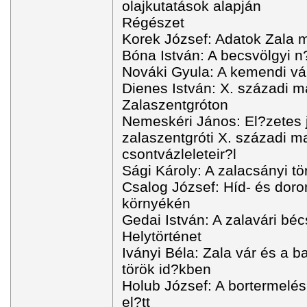
olajkutatások alapján
Régészet
Korek József: Adatok Zala
Bóna István: A becsvölgyi n?
Nováki Gyula: A kemendi vá
Dienes István: X. századi 
Zalaszentgróton
Nemeskéri János: El?zetes 
zalaszentgróti X. századi m
csontvázleleteir?l
Sági Károly: A zalacsányi tö
Csalog József: Híd- és doro
környékén
Gedai István: A zalavári béc
Helytörténet
Iványi Béla: Zala vár és a b
török id?kben
Holub József: A bortermelé
el?tt