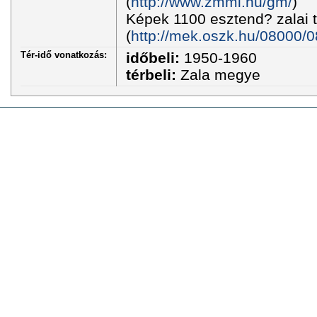
(
http://www.zmmi.hu/gm/
)
Képek 1100 esztend? zalai t
(
http://mek.oszk.hu/08000/0
Tér-idő vonatkozás:
időbeli:
1950-1960
térbeli:
Zala megye