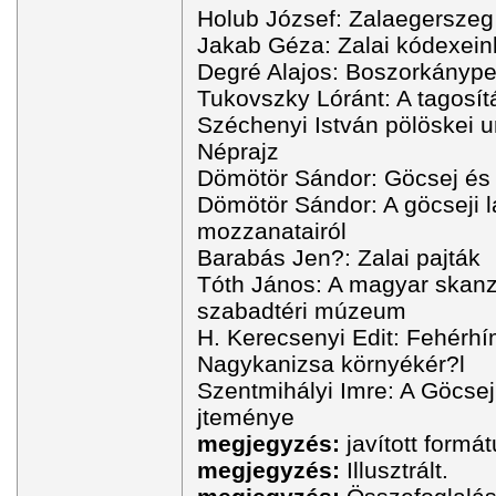
Holub József: Zalaegerszeg 
Jakab Géza: Zalai kódexein
Degré Alajos: Boszorkányp
Tukovszky Lóránt: A tagosít
Széchenyi István pölöskei 
Néprajz
Dömötör Sándor: Göcsej és 
Dömötör Sándor: A göcseji
mozzanatairól
Barabás Jen?: Zalai pajták
Tóth János: A magyar skanz
szabadtéri múzeum
H. Kerecsenyi Edit: Fehérhí
Nagykanizsa környékér?l
Szentmihályi Imre: A Göcs
jteménye
megjegyzés:
javított formá
megjegyzés:
Illusztrált.