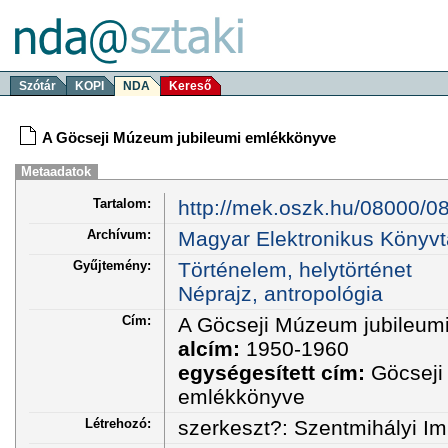
Szótár
KOPI
NDA
Kereső
A Göcseji Múzeum jubileumi emlékkönyve
Metaadatok
Tartalom:
http://mek.oszk.hu/08000/0
Archívum:
Magyar Elektronikus Könyvt
Gyűjtemény:
Történelem, helytörténet
Néprajz, antropológia
Cím:
A Göcseji Múzeum jubileum
alcím:
1950-1960
egységesített cím:
Göcseji
emlékkönyve
Létrehozó:
szerkeszt?: Szentmihályi Im