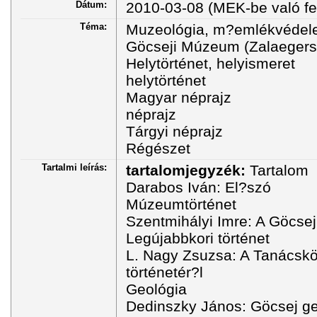
Dátum:
2010-03-08 (MEK-be való fel
Téma:
Muzeológia, m?emlékvéde
Göcseji Múzeum (Zalaegers
Helytörténet, helyismeret
helytörténet
Magyar néprajz
néprajz
Tárgyi néprajz
Régészet
Tartalmi leírás:
tartalomjegyzék:
Tartalom
Darabos Iván: El?szó
Múzeumtörténet
Szentmihályi Imre: A Göcse
Legújabbkori történet
L. Nagy Zsuzsa: A Tanácsk
történetér?l
Geológia
Dedinszky János: Göcsej geo