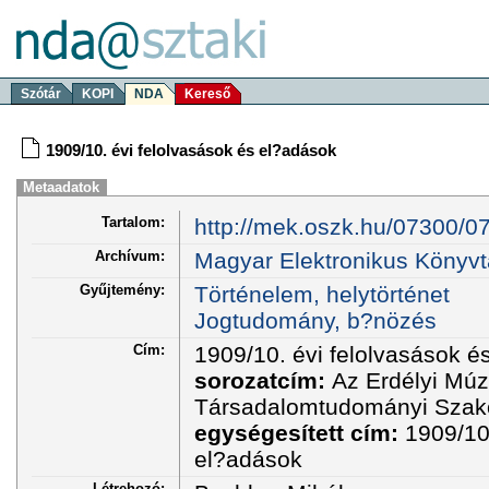
Szótár
KOPI
NDA
Kereső
1909/10. évi felolvasások és el?adások
Metaadatok
Tartalom:
http://mek.oszk.hu/07300/0
Archívum:
Magyar Elektronikus Könyvt
Gyűjtemény:
Történelem, helytörténet
Jogtudomány, b?nözés
Cím:
1909/10. évi felolvasások é
sorozatcím:
Az Erdélyi Mú
Társadalomtudományi Szako
egységesített cím:
1909/10
el?adások
Létrehozó: