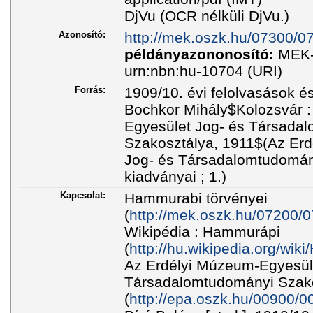
DjVu (OCR nélküli DjVu.)
Azonosító:
http://mek.oszk.hu/07300/0
példányazononosító:
MEK-
urn:nbn:hu-10704 (URI)
Forrás:
1909/10. évi felolvasások és
Bochkor Mihály$Kolozsvár 
Egyesület Jog- és Társada
Szakosztálya, 1911$(Az Er
Jog- és Társadalomtudomán
kiadványai ; 1.)
Kapcsolat:
Hammurabi törvényei
(
http://mek.oszk.hu/07200/0
Wikipédia : Hammurápi
(
http://hu.wikipedia.org/w
Az Erdélyi Múzeum-Egyesül
Társadalomtudományi Szako
(
http://epa.oszk.hu/00900/0