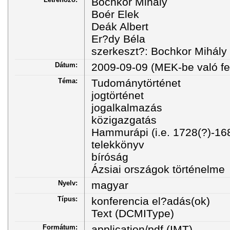
Bochkor Mihály
Boér Elek
Deák Albert
Er?dy Béla
szerkeszt?: Bochkor Mihály
Dátum:
2009-09-09 (MEK-be való fel
Téma:
Tudománytörténet
jogtörténet
jogalkalmazás
közigazgatás
Hammurápi (i.e. 1728(?)-16
telekkönyv
bíróság
Ázsiai országok történelme
Nyelv:
magyar
Típus:
konferencia el?adás(ok)
Text (DCMIType)
Formátum:
application/pdf (IMT)