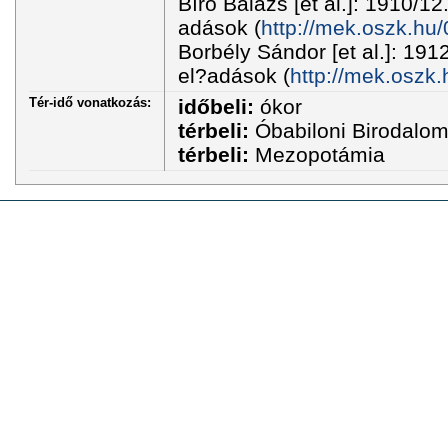
Bíró Balázs [et al.]: 1910/12
adások (
http://mek.oszk.hu
Borbély Sándor [et al.]: 191
el?adások (
http://mek.oszk
Tér-idő vonatkozás:
időbeli:
ókor
térbeli:
Óbabiloni Birodalo
térbeli:
Mezopotámia