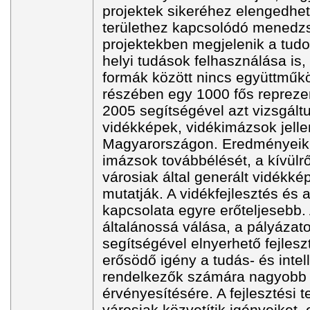
projektek sikeréhez elengedhet
területhez kapcsolódó menedzse
projektekben megjelenik a tudo
helyi tudások felhasználása is
formák között nincs együttműk
részében egy 1000 fős reprezen
2005 segítségével azt vizsgált
vidékképek, vidékimázsok jel
Magyarországon. Eredményeik
imázsok továbbélését, a kívülről
városiak által generált vidék
mutatják. A vidékfejlesztés és 
kapcsolata egyre erőteljesebb. 
általánossá válása, a pályázat
segítségével elnyerhető fejleszt
erősödő igény a tudás- és intell
rendelkezők számára nagyobb e
érvényesítésére. A fejlesztési 
városiak közvetítik igényeiket,