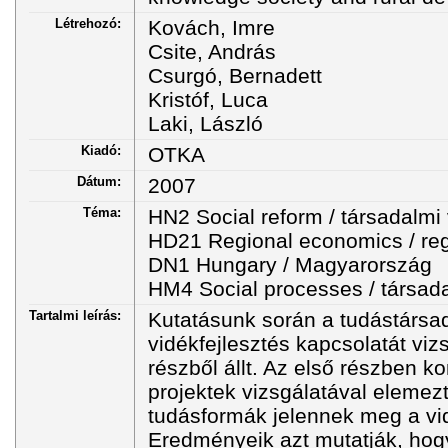
Létrehozó:
Kovách, Imre
Csite, András
Csurgó, Bernadett
Kristóf, Luca
Laki, László
Kiadó:
OTKA
Dátum:
2007
Téma:
HN2 Social reform / társadalmi 
HD21 Regional economics / reg
DN1 Hungary / Magyarország
HM4 Social processes / társad
Tartalmi leírás:
Kutatásunk során a tudástárs
vidékfejlesztés kapcsolatát viz
részből állt. Az első részben ko
projektek vizsgálatával elemez
tudásformák jelennek meg a vi
Eredményeik azt mutatják, hogy