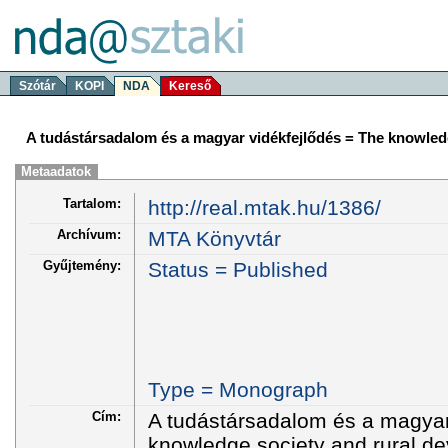
Szótár
KOPI
NDA
Kereső
A tudástársadalom és a magyar vidékfejlődés = The knowled
Metaadatok
Tartalom:
http://real.mtak.hu/1386/
Archívum:
MTA Könyvtár
Gyűjtemény:
Status = Published
Type = Monograph
Cím:
A tudástársadalom és a magyar
knowledge society and rural d