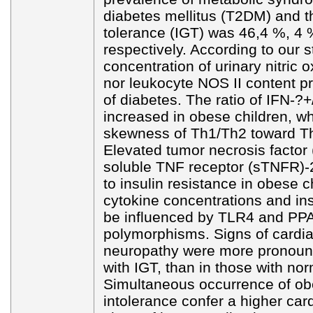
diabetes mellitus (T2DM) and t
tolerance (IGT) was 46,4 %, 4
respectively. According to our s
concentration of urinary nitric 
nor leukocyte NOS II content pr
of diabetes. The ratio of IFN-?+
increased in obese children, wh
skewness of Th1/Th2 toward Th1
Elevated tumor necrosis factor
soluble TNF receptor (sTNFR)-2
to insulin resistance in obese ch
cytokine concentrations and ins
be influenced by TLR4 and PPA
polymorphisms. Signs of cardi
neuropathy were more pronounc
with IGT, than in those with no
Simultaneous occurrence of ob
intolerance confer a higher card