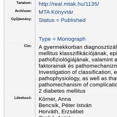
Tartalom:
http://real.mtak.hu/1135/
Archívum:
MTA Könyvtár
Gyűjtemény:
Status = Published
Type = Monograph
Cím:
A gyermekkorban diagnosztizált
mellitus klasszifikációjának, e
pathofiziológiájának, valamint
faktorainak és pathomechanizm
Investigation of classification,
pathophysiology, as well as that
pathomechanism of complication
2 diabetes mellitus
Létrehozó:
Körner, Anna
Bencsik, Péter István
Horváth, Erzsébet