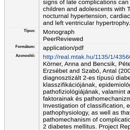
signs of late complications can
children and adolescents with 
nocturnal hypertension, cardi
and left ventricular hypertrophy
Típus:
Monograph
PeerReviewed
Formátum:
application/pdf
Azonosító:
http://real.mtak.hu/1135/1/435
Körner, Anna and Bencsik, Péte
Erzsébet and Szabó, Antal (20
diagnosztizált 2-es típusú diabe
klasszifikációjának, epidemioló
pathofiziológiájának, valamint
faktorainak és pathomechanizm
Investigation of classification,
pathophysiology, as well as that
pathomechanism of complication
2 diabetes mellitus. Project Re