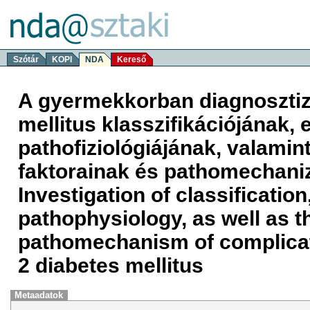
Szótár
KOPI
NDA
Kereső
A gyermekkorban diagnosztizá
mellitus klasszifikációjának,
pathofiziológiájának, valami
faktorainak és pathomechani
Investigation of classificatio
pathophysiology, as well as th
pathomechanism of complicati
2 diabetes mellitus
Metaadatok