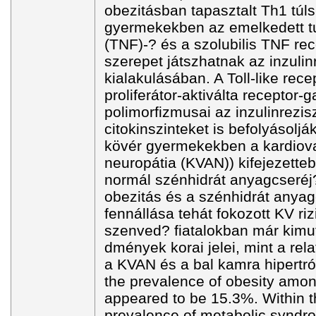
obezitásban tapasztalt Th1 túlsú
gyermekekben az emelkedett tu
(TNF)-? és a szolubilis TNF re
szerepet játszhatnak az inzulin
kialakulásában. A Toll-like rec
proliferátor-aktiválta receptor
polimorfizmusai az inzulinrezis
citokinszinteket is befolyásolj
kövér gyermekekben a kardiov
neuropátia (KVAN)) kifejezettebb
normál szénhidrát anyagcseréj?
obezitás és a szénhidrát anya
fennállása tehát fokozott KV ri
szenved? fiatalokban már kimu
dmények korai jelei, mint a rela
a KVAN és a bal kamra hipertróf
the prevalence of obesity amon
appeared to be 15.3%. Within 
prevalence of metabolic syndr