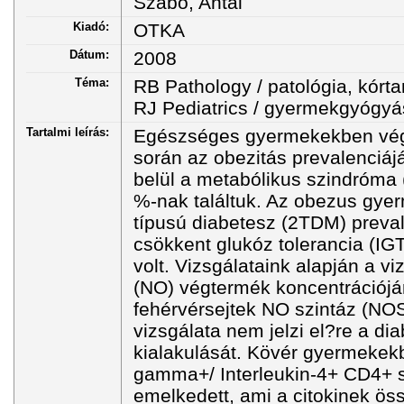
Szabó, Antal
Kiadó:
OTKA
Dátum:
2008
Téma:
RB Pathology / patológia, kórta
RJ Pediatrics / gyermekgyógyá
Tartalmi leírás:
Egészséges gyermekekben végz
során az obezitás prevalenciáj
belül a metabólikus szindróma 
%-nak találtuk. Az obezus gyer
típusú diabetesz (2TDM) preval
csökkent glukóz tolerancia (IG
volt. Vizsgálataink alapján a v
(NO) végtermék koncentrációján
fehérvérsejtek NO szintáz (NO
vizsgálata nem jelzi el?re a di
kialakulását. Kövér gyermekekb
gamma+/ Interleukin-4+ CD4+ s
emelkedett, ami a citokinek ös