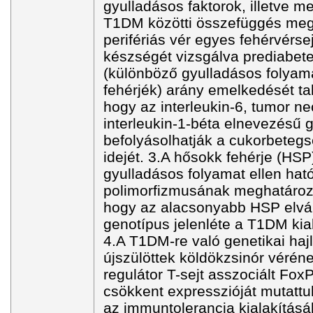
gyulladásos faktorok, illetve 
T1DM közötti összefüggés meg
perifériás vér egyes fehérvérsej
készségét vizsgálva prediabet
(különböző gyulladásos folyam
fehérjék) arány emelkedését tal
hogy az interleukin-6, tumor nec
interleukin-1-béta elnevezésű 
befolyásolhatják a cukorbeteg
idejét. 3.A hősokk fehérje (HSP
gyulladásos folyamat ellen ható
polimorfizmusának meghatározá
hogy az alacsonyabb HSP elvál
genotípus jelenléte a T1DM kia
4.A T1DM-re való genetikai ha
újszülöttek köldökzsinór véréne
regulátor T-sejt asszociált FoxP
csökkent expresszióját mutattuk
az immuntolerancia kialakításá