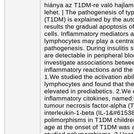
hiánya az T1DM-re való hajlam
lehet. | The pathogenesis of ty
(T1DM) is explained by the aut
results the gradual apoptosis of
cells. Inflammatory mediators a
lymphocytes may play a central 
pathogenesis. During insulitis 
are detectable in peripheral bl
investigate associations betwe
inflammatory reactions and th
1.We studied the activation abil
lymphocytes and found that the
elevated in prediabetics. 2.We
inflammatory citokines, named: i
tumour necrosis factor-alpha 
interleukin-1-beta (IL-1&#61538
polimorphisms in T1DM childre
age at the onset of T1DM was a