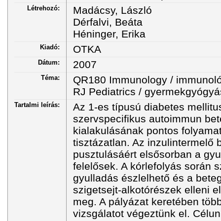
Létrehozó:
Madácsy, László
Dérfalvi, Beáta
Héninger, Erika
Kiadó:
OTKA
Dátum:
2007
Téma:
QR180 Immunology / immunoló
RJ Pediatrics / gyermekgyógyá
Tartalmi leírás:
Az 1-es típusú diabetes mellit
szervspecifikus autoimmun bet
kialakulásának pontos folyama
tisztázatlan. Az inzulintermelő 
pusztulásáért elsősorban a gyu
felelősek. A kórlefolyás során s
gyulladás észlelhető és a bet
szigetsejt-alkotórészek elleni 
meg. A pályázat keretében több
vizsgálatot végeztünk el. Célun