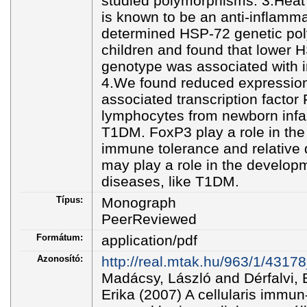
studied polymorphisms. 3.Heat
is known to be an anti-inflamm
determined HSP-72 genetic po
children and found that lower 
genotype was associated with 
4.We found reduced expression 
associated transcription factor
lymphocytes from newborn infant
T1DM. FoxP3 play a role in th
immune tolerance and relative 
may play a role in the develo
diseases, like T1DM.
Típus:
Monograph
PeerReviewed
Formátum:
application/pdf
Azonosító:
http://real.mtak.hu/963/1/4317
Madácsy, László and Dérfalvi, 
Erika (2007) A cellularis immun