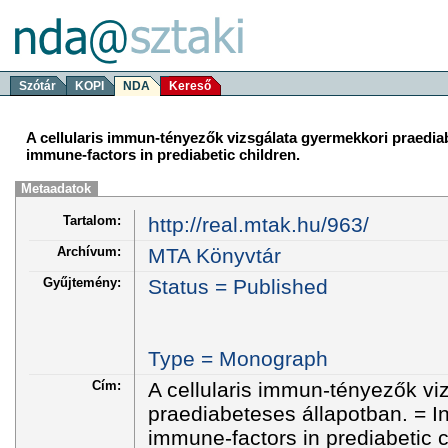
Szótár
KOPI
NDA
Kereső
A cellularis immun-tényezők vizsgálata gyermekkori praediabe
immune-factors in prediabetic children.
Metaadatok
Tartalom:
http://real.mtak.hu/963/
Archívum:
MTA Könyvtár
Gyűjtemény:
Status = Published
Type = Monograph
Cím:
A cellularis immun-tényezők vi
praediabeteses állapotban. = Inv
immune-factors in prediabetic c