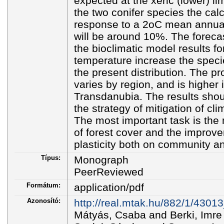
expected at the xeric (lower) lim
the two conifer species the cal
response to a 2oC mean annual
will be around 10%. The foreca
the bioclimatic model results f
temperature increase the speci
the present distribution. The pro
varies by region, and is higher i
Transdanubia. The results sho
the strategy of mitigation of cl
The most important task is the 
of forest cover and the improve
plasticity both on community an
Típus:
Monograph
PeerReviewed
Formátum:
application/pdf
Azonosító:
http://real.mtak.hu/882/1/4301
Mátyás, Csaba and Berki, Imre