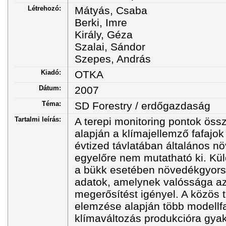
Létrehozó:
Mátyás, Csaba
Berki, Imre
Király, Géza
Szalai, Sándor
Szepes, András
Kiadó:
OTKA
Dátum:
2007
Téma:
SD Forestry / erdőgazdaság
Tartalmi leírás:
A terepi monitoring pontok össz
alapján a klímajellemző fafajok
évtized távlatában általános 
egyelőre nem mutatható ki. Kü
a bükk esetében növedékgyorsu
adatok, amelynek valóssága a
megerősítést igényel. A közös t
elemzése alapján több modellfa
klímaváltozás produkcióra gyak