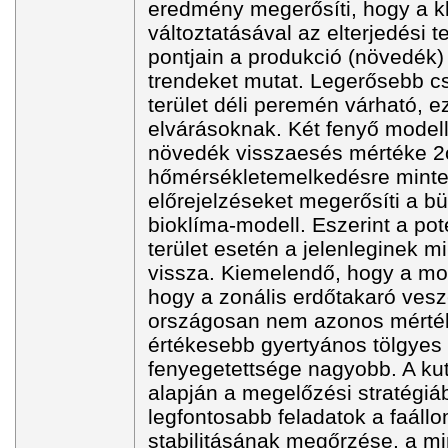
eredmény megerősíti, hogy a k
változtatásával az elterjedési t
pontjain a produkció (növedék) 
trendeket mutat. Legerősebb cs
terület déli peremén várható, e
elvárásoknak. Két fenyő modellf
növedék visszaesés mértéke 
hőmérsékletemelkedésre mint
előrejelzéseket megerősíti a bü
bioklíma-modell. Eszerint a pot
terület esetén a jelenleginek 
vissza. Kiemelendő, hogy a mod
hogy a zonális erdőtakaró vesz
országosan nem azonos mérték
értékesebb gyertyános tölgyes 
fenyegetettsége nagyobb. A ku
alapján a megelőzési stratégi
legfontosabb feladatok a faáll
stabilitásának megőrzése, a m