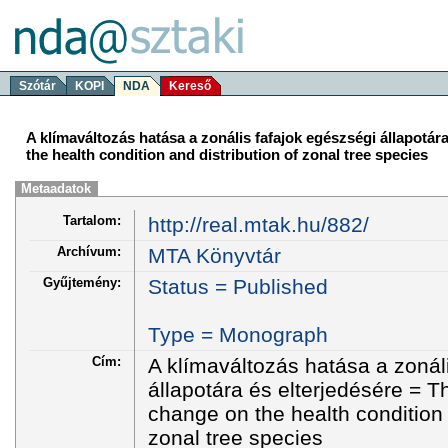
Szótár
KOPI
NDA
Kereső
A klímaváltozás hatása a zonális fafajok egészségi állapotára
the health condition and distribution of zonal tree species
Metaadatok
Tartalom:
http://real.mtak.hu/882/
Archívum:
MTA Könyvtár
Gyűjtemény:
Status = Published
Type = Monograph
Cím:
A klímaváltozás hatása a zonál
állapotára és elterjedésére = Th
change on the health condition 
zonal tree species