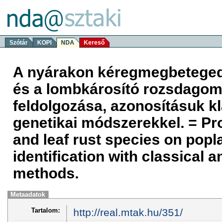
Szótár
KOPI
NDA
Kereső
A nyárakon kéregmegbeteged
és a lombkárosító rozsdagom
feldolgozása, azonosításuk k
genetikai módszerekkel. = Pr
and leaf rust species on popl
identification with classical 
methods.
Metaadatok
Tartalom:
http://real.mtak.hu/351/