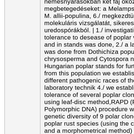
nemesnyárasokban két faj oko
megbetegedéseket: a Melampsor
M. allii-populina, 6./ megkezd
molekuláris vizsgálatát, sikere
uredospórákból. | 1./ investigati
tolerance to desease of poplar v
and in stands was done, 2./ a la
was done from Dothichiza popu
chrysosperma and Cytospora n
Hungarian poplar stands for furt
from this population we establi
different pathogenic races of t
laboratory technik 4./ we establ
tolerance of several poplar clone
using leaf-disc method,RAPD (
Polymorphic DNA) procedure wa
genetic diversity of 9 polar clon
poplar rust species (using the 
and a morphometrical method) 