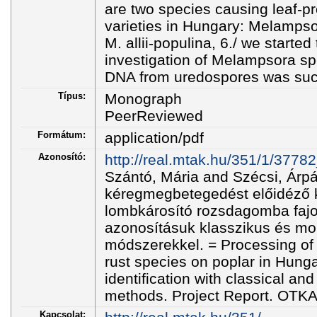
are two species causing leaf-p
varieties in Hungary: Melampso
M. allii-populina, 6./ we starte
investigation of Melampsora spe
DNA from uredospores was succ
Típus:
Monograph
PeerReviewed
Formátum:
application/pdf
Azonosító:
http://real.mtak.hu/351/1/3778
Szántó, Mária and Szécsi, Árp
kéregmegbetegedést előidéző 
lombkárosító rozsdagomba fajo
azonosításuk klasszikus és mol
módszerekkel. = Processing of
rust species on poplar in Hunga
identification with classical an
methods. Project Report. OTKA
Kapcsolat: