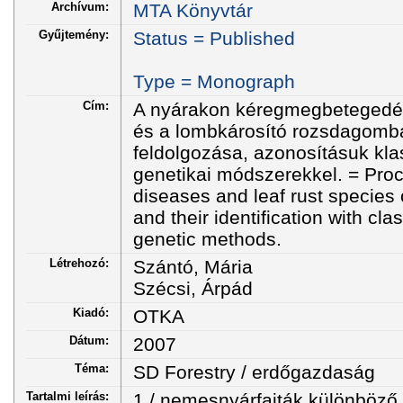
Archívum:
MTA Könyvtár
Gyűjtemény:
Status = Published
Type = Monograph
Cím:
A nyárakon kéregmegbetegedés
és a lombkárosító rozsdagomba
feldolgozása, azonosításuk kla
genetikai módszerekkel. = Pro
diseases and leaf rust species
and their identification with cl
genetic methods.
Létrehozó:
Szántó, Mária
Szécsi, Árpád
Kiadó:
OTKA
Dátum:
2007
Téma:
SD Forestry / erdőgazdaság
Tartalmi leírás:
1./ nemesnyárfajták különböző