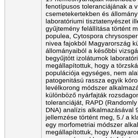
fenotípusos toleranciájának a v
csemetekertekben és állomány
laboratóriumi tisztatenyészet il
gyűjtemény felállítása történt 
populea, Cytospora chrysospe
nivea fajokból Magyarország k
állományaiból a későbbi vizsgál
begyűjtött izolátumok laboratór
megállapítottuk, hogy a törzsk
populációja egységes, nem alaku
patogenitású rassza egyik kór
levélkorong módszer alkalmazá
különböző nyárfajták rozsdag
toleranciáját, RAPD (Randomly
DNA) analízis alkalmazásával 9
jellemzése történt meg, 5./ a k
egy morfometriai módszer alk
megállapítottuk, hogy Magyaro