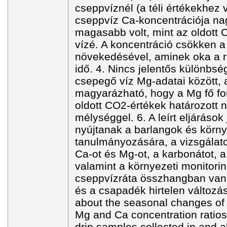
cseppvíznél (a téli értékekhez v
cseppvíz Ca-koncentrációja n
magasabb volt, mint az oldott 
vízé. A koncentráció csökken a
növekedésével, aminek oka a r
idő. 4. Nincs jelentős különbsé
csepegő víz Mg-adatai között, 
magyarázható, hogy a Mg fő forr
oldott CO2-értékek határozott
mélységgel. 6. A leírt eljárások
nyújtanak a barlangok és körn
tanulmányozására, a vizsgálat
Ca-ot és Mg-ot, a karbonátot, a
valamint a környezeti monitori
cseppvízráta összhangban van 
és a csapadék hirtelen változás
about the seasonal changes of t
Mg and Ca concentration ratios
drip samples collected in and