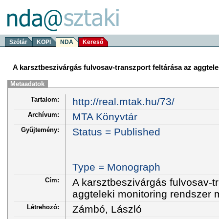
Szótár
KOPI
NDA
Kereső
A karsztbeszivárgás fulvosav-transzport feltárása az aggte
Metaadatok
Tartalom:
http://real.mtak.hu/73/
Archívum:
MTA Könyvtár
Gyűjtemény:
Status = Published
Type = Monograph
Cím:
A karsztbeszivárgás fulvosav-tr
aggteleki monitoring rendszer
Létrehozó:
Zámbó, László