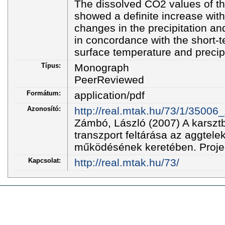
The dissolved CO2 values of t
showed a definite increase wit
changes in the precipitation an
in concordance with the short-te
surface temperature and precipi
Típus:
Monograph
PeerReviewed
Formátum:
application/pdf
Azonosító:
http://real.mtak.hu/73/1/35006
Zámbó, László (2007) A karszt
transzport feltárása az aggtele
működésének keretében. Proje
Kapcsolat:
http://real.mtak.hu/73/