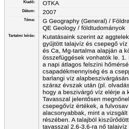
Kiadó:
OTKA
Dátum:
2007
Téma:
G Geography (General) / Földra
QE Geology / földtudományok
Tartalmi leírás:
Kutatásaink szerint az aggtele
gyűjtött talajvíz és csepegő víz
és Ca, Mg-tartalma alapján a 
összefüggések vonhatók le. 1.
a napi átlagos felszíni hőmérsé
csapadékmennyiség és a cseppv
barlangi víz alapbeszivárgás
száraz évszak után (pl. olvadá
hogy a beszivárgó víz elérje a k
Tavasszal jelentősen megnőnek
csepegővíz értékek, a fulvosav
alacsonyabbak, mint a vizsgált
részében. A talajból kiszűrődöt
tavasszal 2,6-3,6-ra nő talajvíz