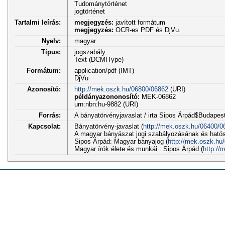
Tudománytörténet
jogtörténet
Tartalmi leírás:
megjegyzés:
javított formátum
megjegyzés:
OCR-es PDF és DjVu.
Nyelv:
magyar
Típus:
jogszabály
Text (DCMIType)
Formátum:
application/pdf (IMT)
DjVu
Azonosító:
http://mek.oszk.hu/06800/06862
(URI)
példányazononosító:
MEK-06862
urn:nbn:hu-9882 (URI)
Forrás:
A bányatörvényjavaslat / irta Sipos Árpád$Budapest
Kapcsolat:
Bányatörvény-javaslat (
http://mek.oszk.hu/06400/0
A magyar bányászat jogi szabályozásának és hatósá
Sipos Árpád: Magyar bányajog (
http://mek.oszk.hu
Magyar írók élete és munkái : Sipos Árpád (
http://