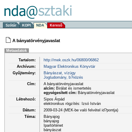
Szótár
KOPI
NDA
Kereső
A bányatörvényjavaslat
Metaadatok
Tartalom:
http://mek.oszk.hu/06800/06862
Archívum:
Magyar Elektronikus Könyvtár
Gyűjtemény:
Bányászat, vízügy
Jogtudomány, b?nözés
Cím:
A bányatörvényjavaslat
alcím:
Birálat és ismertetés
egységesített cím:
Bányatörvényjavaslat
Létrehozó:
Sipos Árpád
elektronikus rögzítés: Izsó István
Dátum:
2009-03-24 (MEK-be való felvétel id?pontja)
Téma:
Bányajog
bányajog
Ipartörténet
bányászat