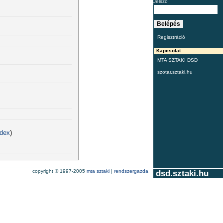
Jelszó
Regisztráció
Kapcsolat
MTA SZTAKI DSD
szotar.sztaki.hu
ndex
)
copyright © 1997-2005
mta sztaki
|
rendszergazda
dsd.sztaki.hu