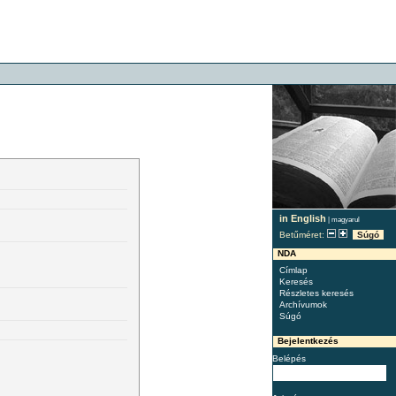
in English
|
magyarul
Betűméret:
Súgó
NDA
Címlap
Keresés
Részletes keresés
Archívumok
Súgó
Bejelentkezés
Belépés