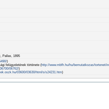
, Pallas, 1895
6490/
)
gi felügyeletének története (
http://www.mbfh.hu/hu/bemutatkozas/tortenet/i
/06700/06762/
)
mek.oszk.hu/03600/03630/html/s/s24231.htm
)