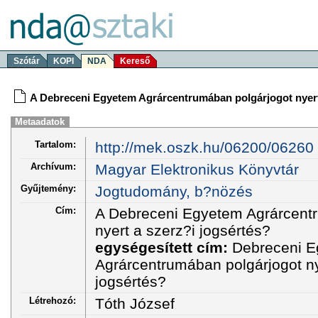
Szótár
KOPI
NDA
Kereső
A Debreceni Egyetem Agrárcentrumában polgárjogot nyert
Metaadatok
Tartalom:
http://mek.oszk.hu/06200/06260
Archívum:
Magyar Elektronikus Könyvtár
Gyűjtemény:
Jogtudomány, b?nözés
Cím:
A Debreceni Egyetem Agrárcent
nyert a szerz?i jogsértés?
egységesített cím:
Debreceni 
Agrárcentrumában polgárjogot ny
jogsértés?
Létrehozó:
Tóth József