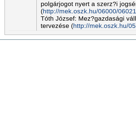
polgárjogot nyert a szerz?i jogsér
(
http://mek.oszk.hu/06000/06021
Tóth József: Mez?gazdasági váll
tervezése (
http://mek.oszk.hu/0