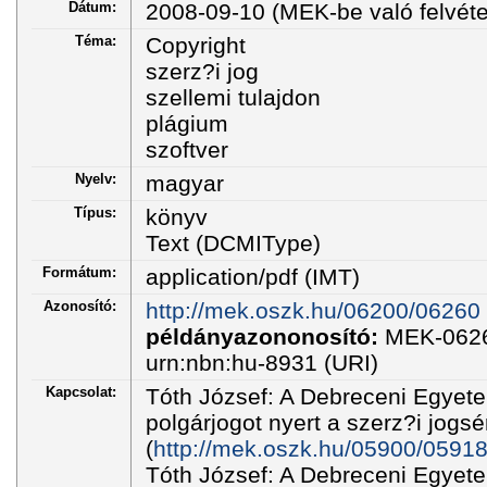
Dátum:
2008-09-10 (MEK-be való felvétel
Téma:
Copyright
szerz?i jog
szellemi tulajdon
plágium
szoftver
Nyelv:
magyar
Típus:
könyv
Text (DCMIType)
Formátum:
application/pdf (IMT)
Azonosító:
http://mek.oszk.hu/06200/06260
példányazononosító:
MEK-062
urn:nbn:hu-8931 (URI)
Kapcsolat:
Tóth József: A Debreceni Egye
polgárjogot nyert a szerz?i jogsér
(
http://mek.oszk.hu/05900/05918
Tóth József: A Debreceni Egye