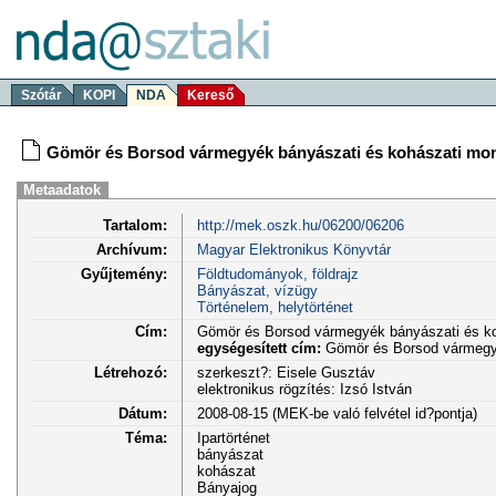
Szótár
KOPI
NDA
Kereső
Gömör és Borsod vármegyék bányászati és kohászati mon
Metaadatok
Tartalom:
http://mek.oszk.hu/06200/06206
Archívum:
Magyar Elektronikus Könyvtár
Gyűjtemény:
Földtudományok, földrajz
Bányászat, vízügy
Történelem, helytörténet
Cím:
Gömör és Borsod vármegyék bányászati és ko
egységesített cím:
Gömör és Borsod vármegyé
Létrehozó:
szerkeszt?: Eisele Gusztáv
elektronikus rögzítés: Izsó István
Dátum:
2008-08-15 (MEK-be való felvétel id?pontja)
Téma:
Ipartörténet
bányászat
kohászat
Bányajog