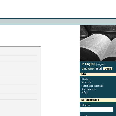
in English
|
magyarul
Betűméret:
Súgó
NDA
Címlap
Keresés
Részletes keresés
Archívumok
Súgó
Bejelentkezés
Belépés