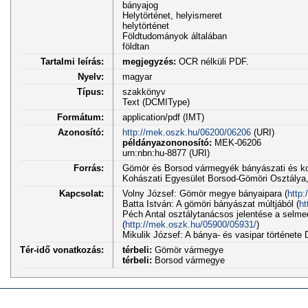
bányajog
Helytörténet, helyismeret
helytörténet
Földtudományok általában
földtan
Tartalmi leírás:
megjegyzés:
OCR nélküli PDF.
Nyelv:
magyar
Típus:
szakkönyv
Text (DCMIType)
Formátum:
application/pdf (IMT)
Azonosító:
http://mek.oszk.hu/06200/06206
(URI)
példányazononosító:
MEK-06206
urn:nbn:hu-8877 (URI)
Forrás:
Gömör és Borsod vármegyék bányászati és koh
Kohászati Egyesület Borsod-Gömöri Osztálya
Kapcsolat:
Volny József: Gömör megye bányaipara (
http
Batta István: A gömöri bányászat múltjából (
ht
Péch Antal osztálytanácsos jelentése a selmec
(
http://mek.oszk.hu/05900/05931/
)
Mikulik József: A bánya- és vasipar története 
Tér-idő vonatkozás:
térbeli:
Gömör vármegye
térbeli:
Borsod vármegye