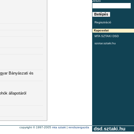
Jelszó
Regisztráció
Kapcsolat
MTA SZTAKI DSD
szotar.sztaki.hu
gyar Bányászati és
hók állapotáról
copyright © 1997-2005
mta sztaki
|
rendszergazda
dsd.sztaki.hu