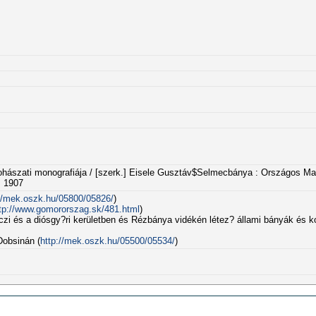
ászati monografiája / [szerk.] Eisele Gusztáv$Selmecbánya : Országos Ma
, 1907
://mek.oszk.hu/05800/05826/
)
tp://www.gomororszag.sk/481.html
)
zi és a diósgy?ri kerületben és Rézbánya vidékén létez? állami bányák és ko
Dobsinán (
http://mek.oszk.hu/05500/05534/
)