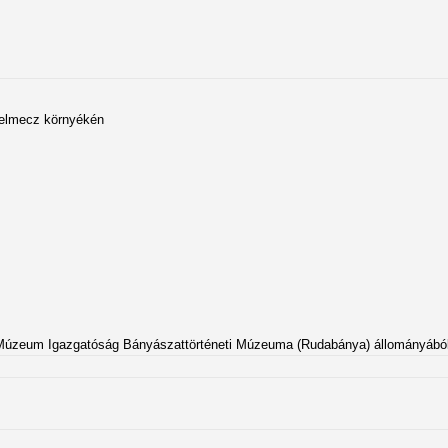
Selmecz környékén
úzeum Igazgatóság Bányászattörténeti Múzeuma (Rudabánya) állományából