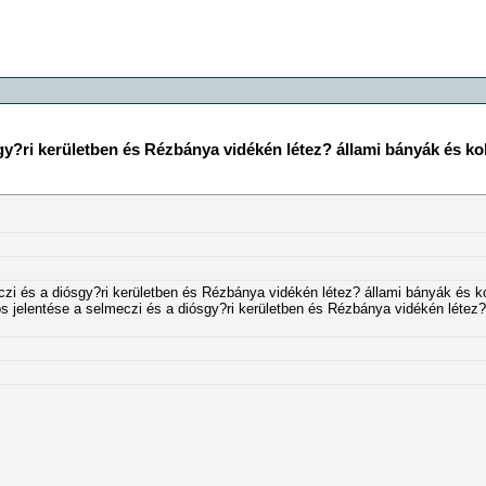
gy?ri kerületben és Rézbánya vidékén létez? állami bányák és ko
zi és a diósgy?ri kerületben és Rézbánya vidékén létez? állami bányák és ko
s jelentése a selmeczi és a diósgy?ri kerületben és Rézbánya vidékén létez