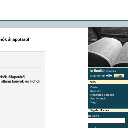
hók állapotáról
in English
|
magyarul
Betűméret:
Súgó
hók állapotáról
? állami bányák és kohók
NDA
Címlap
Keresés
Részletes keresés
Archívumok
Súgó
Bejelentkezés
Belépés