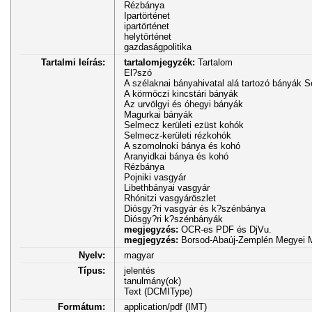
Rézbánya
Ipartörténet
ipartörténet
helytörténet
gazdaságpolitika
Tartalmi leírás:
tartalomjegyzék:
Tartalom
El?szó
A szélaknai bányahivatal alá tartozó bányák 
A körmöczi kincstári bányák
Az urvölgyi és óhegyi bányák
Magurkai bányák
Selmecz kerületi ezüst kohók
Selmecz-kerületi rézkohók
A szomolnoki bánya és kohó
Aranyidkai bánya és kohó
Rézbánya
Pojniki vasgyár
Libethbányai vasgyár
Rhónitzi vasgyáröszlet
Diósgy?ri vasgyár és k?szénbánya
Diósgy?ri k?szénbányák
megjegyzés:
OCR-es PDF és DjVu.
megjegyzés:
Borsod-Abaúj-Zemplén Megyei M
Nyelv:
magyar
Típus:
jelentés
tanulmány(ok)
Text (DCMIType)
Formátum:
application/pdf (IMT)