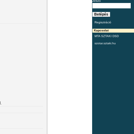
Jelszó
Regisztráció
Kapcsolat
MTA SZTAKI DSD
szotar.sztaki.hu
.