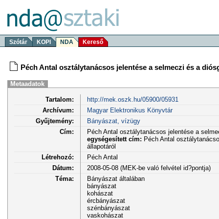
Szótár
KOPI
NDA
Kereső
Péch Antal osztálytanácsos jelentése a selmeczi és a diós
Metaadatok
Tartalom:
http://mek.oszk.hu/05900/05931
Archívum:
Magyar Elektronikus Könyvtár
Gyűjtemény:
Bányászat, vízügy
Cím:
Péch Antal osztálytanácsos jelentése a selmec
egységesített cím:
Péch Antal osztálytanácso
állapotáról
Létrehozó:
Péch Antal
Dátum:
2008-05-08 (MEK-be való felvétel id?pontja)
Téma:
Bányászat általában
bányászat
kohászat
ércbányászat
szénbányászat
vaskohászat