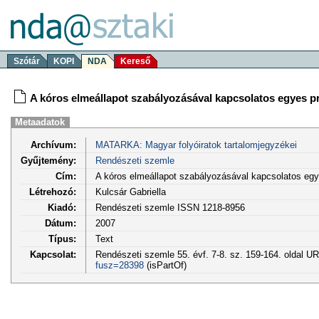
Szótár
KOPI
NDA
Kereső
A kóros elmeállapot szabályozásával kapcsolatos egyes 
Metaadatok
Archívum:
MATARKA: Magyar folyóiratok tartalomjegyzékei
Gyűjtemény:
Rendészeti szemle
Cím:
A kóros elmeállapot szabályozásával kapcsolatos eg
Létrehozó:
Kulcsár Gabriella
Kiadó:
Rendészeti szemle ISSN 1218-8956
Dátum:
2007
Típus:
Text
Kapcsolat:
Rendészeti szemle 55. évf. 7-8. sz. 159-164. oldal U
fusz=28398
(isPartOf)