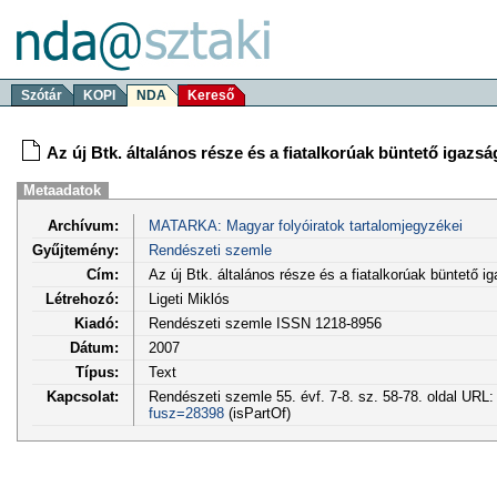
Szótár
KOPI
NDA
Kereső
Az új Btk. általános része és a fiatalkorúak büntető igazsá
Metaadatok
Archívum:
MATARKA: Magyar folyóiratok tartalomjegyzékei
Gyűjtemény:
Rendészeti szemle
Cím:
Az új Btk. általános része és a fiatalkorúak büntető ig
Létrehozó:
Ligeti Miklós
Kiadó:
Rendészeti szemle ISSN 1218-8956
Dátum:
2007
Típus:
Text
Kapcsolat:
Rendészeti szemle 55. évf. 7-8. sz. 58-78. oldal URL
fusz=28398
(isPartOf)