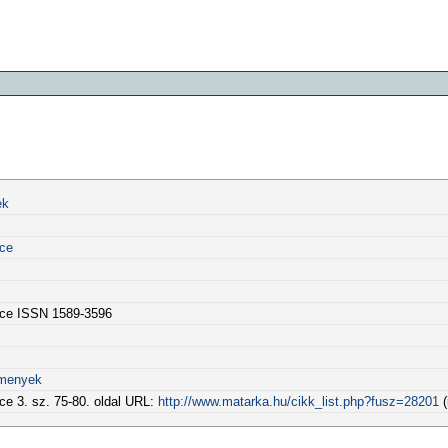
ek
nce
nce ISSN 1589-3596
kmenyek
ce 3. sz. 75-80. oldal URL:
http://www.matarka.hu/cikk_list.php?fusz=28201
(