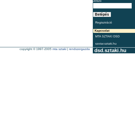
Jelszó
Regisztráció
Kapcsolat
MTA SZTAKI DSD
szotar.sztaki.hu
copyright © 1997-2005
mta sztaki
|
rendszergazda
dsd.sztaki.hu