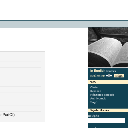
in English
|
magyarul
Betűméret:
Súgó
NDA
Címlap
Keresés
Részletes keresés
Archívumok
Súgó
Bejelentkezés
isPartOf)
Belépés