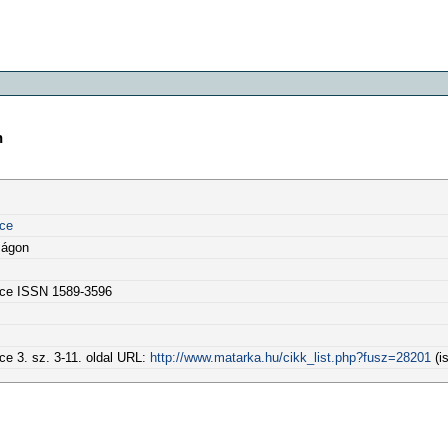
n
nce
zágon
nce ISSN 1589-3596
e 3. sz. 3-11. oldal URL:
http://www.matarka.hu/cikk_list.php?fusz=28201
(i