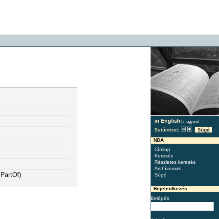
in English
|
magyarul
Betűméret:
Súgó
NDA
Címlap
Keresés
Részletes keresés
Archívumok
sPartOf)
Súgó
Bejelentkezés
Belépés