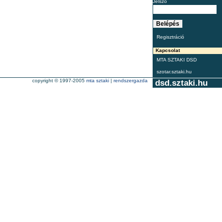
Jelszó
Regisztráció
Kapcsolat
MTA SZTAKI DSD
szotar.sztaki.hu
copyright © 1997-2005
mta sztaki
|
rendszergazda
dsd.sztaki.hu