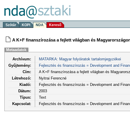
Szótár
KOPI
NDA
Kereső
A K+F finanszírozása a fejlett világban és Magyarországo
Metaadatok
Archívum:
MATARKA: Magyar folyóiratok tartalomjegyzékei
Gyűjtemény:
Fejlesztés és finanszírozás = Development and Fina
Cím:
A K+F finanszírozása a fejlett világban és Magyarors
Létrehozó:
Nyitrai Ferencné
Kiadó:
Fejlesztés és finanszírozás = Development and Fina
Dátum:
2003
Típus:
Text
Kapcsolat:
Fejlesztés és finanszírozás = Development and Financ