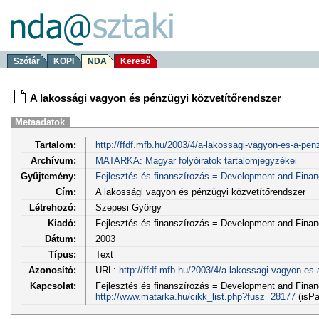
Szótár
KOPI
NDA
Kereső
A lakossági vagyon és pénzügyi közvetítőrendszer
Metaadatok
Tartalom:
http://ffdf.mfb.hu/2003/4/a-lakossagi-vagyon-es-a-penz
Archívum:
MATARKA: Magyar folyóiratok tartalomjegyzékei
Gyűjtemény:
Fejlesztés és finanszírozás = Development and Fina
Cím:
A lakossági vagyon és pénzügyi közvetítőrendszer
Létrehozó:
Szepesi György
Kiadó:
Fejlesztés és finanszírozás = Development and Fina
Dátum:
2003
Típus:
Text
Azonosító:
URL:
http://ffdf.mfb.hu/2003/4/a-lakossagi-vagyon-es-
Kapcsolat:
Fejlesztés és finanszírozás = Development and Financ
http://www.matarka.hu/cikk_list.php?fusz=28177
(isPa