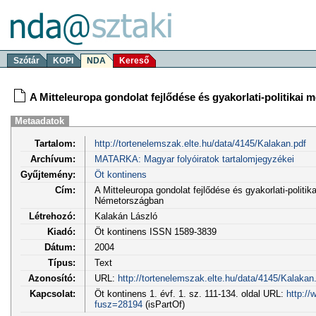
Szótár
KOPI
NDA
Kereső
A Mitteleuropa gondolat fejlődése és gyakorlati-politika
Metaadatok
Tartalom:
http://tortenelemszak.elte.hu/data/4145/Kalakan.pdf
Archívum:
MATARKA: Magyar folyóiratok tartalomjegyzékei
Gyűjtemény:
Öt kontinens
Cím:
A Mitteleuropa gondolat fejlődése és gyakorlati-politi
Németországban
Létrehozó:
Kalakán László
Kiadó:
Öt kontinens ISSN 1589-3839
Dátum:
2004
Típus:
Text
Azonosító:
URL:
http://tortenelemszak.elte.hu/data/4145/Kalakan
Kapcsolat:
Öt kontinens 1. évf. 1. sz. 111-134. oldal URL:
http://
fusz=28194
(isPartOf)