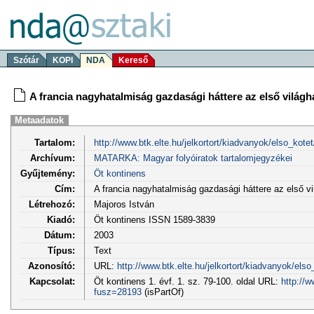
Szótár
KOPI
NDA
Kereső
A francia nagyhatalmiság gazdasági háttere az első világh
Metaadatok
Tartalom:
http://www.btk.elte.hu/jelkortort/kiadvanyok/elso_kotet
Archívum:
MATARKA: Magyar folyóiratok tartalomjegyzékei
Gyűjtemény:
Öt kontinens
Cím:
A francia nagyhatalmiság gazdasági háttere az első vi
Létrehozó:
Majoros István
Kiadó:
Öt kontinens ISSN 1589-3839
Dátum:
2003
Típus:
Text
Azonosító:
URL:
http://www.btk.elte.hu/jelkortort/kiadvanyok/elso
Kapcsolat:
Öt kontinens 1. évf. 1. sz. 79-100. oldal URL:
http://w
fusz=28193
(isPartOf)