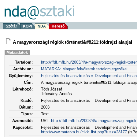
Szótár
KOPI
NDA
Kereső
A magyarországi régiók történeti&#8211;földrajzi alapjai
Metaadatok
Tartalom:
http://ffdf.mfb.hu/2003/4/a-magyarorszagi-regiok-torten
Archívum:
MATARKA: Magyar folyóiratok tartalomjegyzékei
Gyűjtemény:
Fejlesztés és finanszírozás = Development and Fina
Cím:
A magyarországi régiók történeti&#8211;földrajzi alapja
Létrehozó:
Tóth József
Trócsányi András
Kiadó:
Fejlesztés és finanszírozás = Development and Fina
Dátum:
2003
Típus:
Text
Azonosító:
URL:
http://ffdf.mfb.hu/2003/4/a-magyarorszagi-regiok-t
Kapcsolat:
Fejlesztés és finanszírozás = Development and Financ
http://www.matarka.hu/cikk_list.php?fusz=28177
(isPa