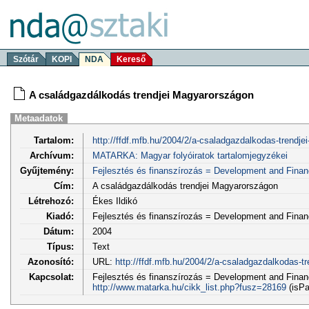
Szótár
KOPI
NDA
Kereső
A családgazdálkodás trendjei Magyarországon
Metaadatok
Tartalom:
http://ffdf.mfb.hu/2004/2/a-csaladgazdalkodas-trendjei
Archívum:
MATARKA: Magyar folyóiratok tartalomjegyzékei
Gyűjtemény:
Fejlesztés és finanszírozás = Development and Fina
Cím:
A családgazdálkodás trendjei Magyarországon
Létrehozó:
Ékes Ildikó
Kiadó:
Fejlesztés és finanszírozás = Development and Fina
Dátum:
2004
Típus:
Text
Azonosító:
URL:
http://ffdf.mfb.hu/2004/2/a-csaladgazdalkodas-tr
Kapcsolat:
Fejlesztés és finanszírozás = Development and Financ
http://www.matarka.hu/cikk_list.php?fusz=28169
(isPa