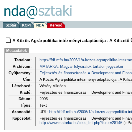
Szótár
KOPI
NDA
Kereső
A Közös Agrárpolitika intézményi adaptációja : A Kifizető
Metaadatok
Tartalom:
http://ffdf.mfb.hu/2006/1/a-kozos-agrarpolitika-intezme
Archívum:
MATARKA: Magyar folyóiratok tartalomjegyzékei
Gyűjtemény:
Fejlesztés és finanszírozás = Development and Fina
Cím:
A Közös Agrárpolitika intézményi adaptációja : A Kifi
Létrehozó:
Vásáry Viktória
Kiadó:
Fejlesztés és finanszírozás = Development and Fina
Dátum:
2006
Típus:
Text
Azonosító:
URL:
http://ffdf.mfb.hu/2006/1/a-kozos-agrarpolitika-in
Kapcsolat:
Fejlesztés és finanszírozás = Development and Financ
http://www.matarka.hu/cikk_list.php?fusz=28146
(isPa