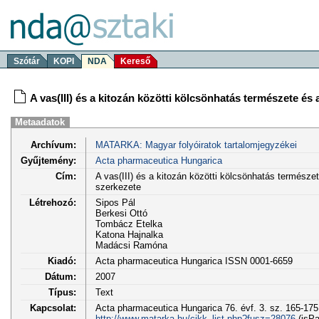
Szótár
KOPI
NDA
Kereső
A vas(III) és a kitozán közötti kölcsönhatás természete és 
Metaadatok
Archívum:
MATARKA: Magyar folyóiratok tartalomjegyzékei
Gyűjtemény:
Acta pharmaceutica Hungarica
Cím:
A vas(III) és a kitozán közötti kölcsönhatás természet
szerkezete
Létrehozó:
Sipos Pál
Berkesi Ottó
Tombácz Etelka
Katona Hajnalka
Madácsi Ramóna
Kiadó:
Acta pharmaceutica Hungarica ISSN 0001-6659
Dátum:
2007
Típus:
Text
Kapcsolat:
Acta pharmaceutica Hungarica 76. évf. 3. sz. 165-175
http://www.matarka.hu/cikk_list.php?fusz=28076
(isPa