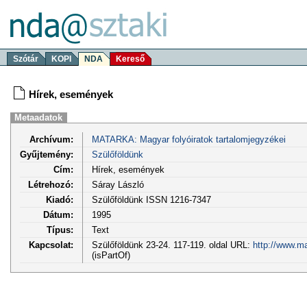
Szótár
KOPI
NDA
Kereső
Hírek, események
Metaadatok
Archívum:
MATARKA: Magyar folyóiratok tartalomjegyzékei
Gyűjtemény:
Szülőföldünk
Cím:
Hírek, események
Létrehozó:
Sáray László
Kiadó:
Szülőföldünk ISSN 1216-7347
Dátum:
1995
Típus:
Text
Kapcsolat:
Szülőföldünk 23-24. 117-119. oldal URL:
http://www.m
(isPartOf)