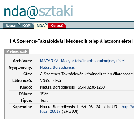
Szótár
KOPI
NDA
Kereső
A Szerencs-Taktaföldvári későneolit telep állatcsontleletei
Metaadatok
Archívum:
MATARKA: Magyar folyóiratok tartalomjegyzékei
Gyűjtemény:
Natura Borsodiensis
Cím:
A Szerencs-Taktaföldvári későneolit telep állatcsontlel
Létrehozó:
Vörös István
Kiadó:
Natura Borsodiensis ISSN 0238-1230
Dátum:
1986
Típus:
Text
Kapcsolat:
Natura Borsodiensis 1. évf. 98-124. oldal URL:
http:/
fusz=28017
(isPartOf)