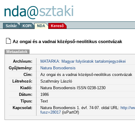
Szótár
KOPI
NDA
Kereső
Az ongai és a vadnai középső-neolitikus csontvázak
Metaadatok
Archívum:
MATARKA: Magyar folyóiratok tartalomjegyzékei
Gyűjtemény:
Natura Borsodiensis
Cím:
Az ongai és a vadnai középső-neolitikus csontvázak
Létrehozó:
Szathmáry László
Kiadó:
Natura Borsodiensis ISSN 0238-1230
Dátum:
1986
Típus:
Text
Kapcsolat:
Natura Borsodiensis 1. évf. 74-97. oldal URL:
http://w
fusz=28017
(isPartOf)