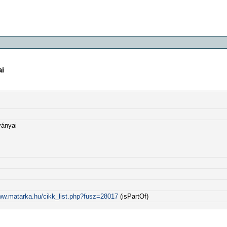
ai
ványai
www.matarka.hu/cikk_list.php?fusz=28017
(isPartOf)