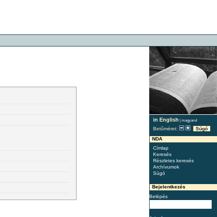
in English
|
magyarul
Betűméret:
Súgó
NDA
Címlap
Keresés
Részletes keresés
Archívumok
Súgó
Bejelentkezés
Belépés