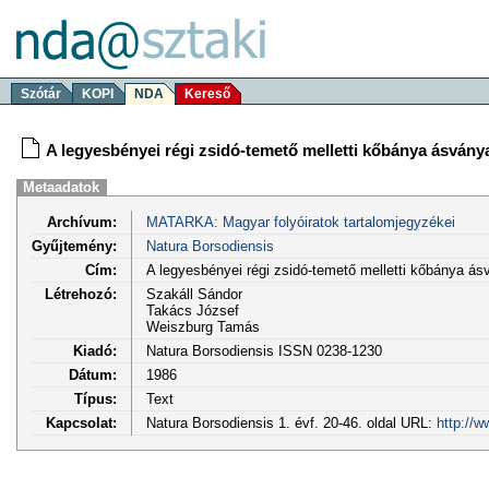
Szótár
KOPI
NDA
Kereső
A legyesbényei régi zsidó-temető melletti kőbánya ásvány
Metaadatok
Archívum:
MATARKA: Magyar folyóiratok tartalomjegyzékei
Gyűjtemény:
Natura Borsodiensis
Cím:
A legyesbényei régi zsidó-temető melletti kőbánya ás
Létrehozó:
Szakáll Sándor
Takács József
Weiszburg Tamás
Kiadó:
Natura Borsodiensis ISSN 0238-1230
Dátum:
1986
Típus:
Text
Kapcsolat:
Natura Borsodiensis 1. évf. 20-46. oldal URL:
http://