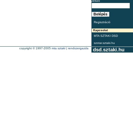
Jelszó
Regisztráció
Kapcsolat
MTA SZTAKI DSD
szotar.sztaki.hu
copyright © 1997-2005
mta sztaki
|
rendszergazda
dsd.sztaki.hu