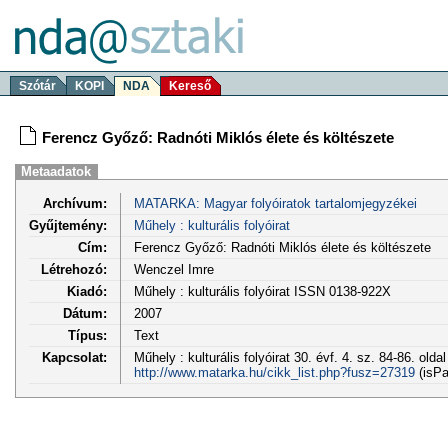
Szótár
KOPI
NDA
Kereső
Ferencz Győző: Radnóti Miklós élete és költészete
Metaadatok
Archívum:
MATARKA: Magyar folyóiratok tartalomjegyzékei
Gyűjtemény:
Műhely : kulturális folyóirat
Cím:
Ferencz Győző: Radnóti Miklós élete és költészete
Létrehozó:
Wenczel Imre
Kiadó:
Műhely : kulturális folyóirat ISSN 0138-922X
Dátum:
2007
Típus:
Text
Kapcsolat:
Műhely : kulturális folyóirat 30. évf. 4. sz. 84-86. olda
http://www.matarka.hu/cikk_list.php?fusz=27319
(isPa