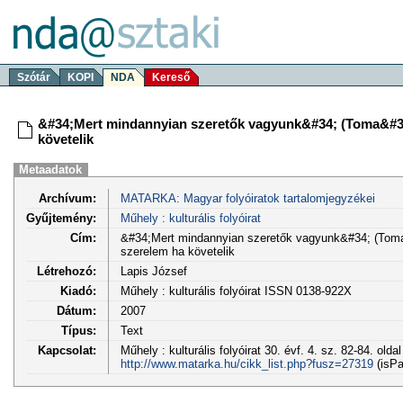
Szótár
KOPI
NDA
Kereső
&#34;Mert mindannyian szeretők vagyunk&#34; (Toma&#3
követelik
Metaadatok
Archívum:
MATARKA: Magyar folyóiratok tartalomjegyzékei
Gyűjtemény:
Műhely : kulturális folyóirat
Cím:
&#34;Mert mindannyian szeretők vagyunk&#34; (Tom
szerelem ha követelik
Létrehozó:
Lapis József
Kiadó:
Műhely : kulturális folyóirat ISSN 0138-922X
Dátum:
2007
Típus:
Text
Kapcsolat:
Műhely : kulturális folyóirat 30. évf. 4. sz. 82-84. olda
http://www.matarka.hu/cikk_list.php?fusz=27319
(isPa