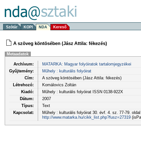
Szótár
KOPI
NDA
Kereső
A szöveg köntösében (Jász Attila: fékezés)
Metaadatok
Archívum:
MATARKA: Magyar folyóiratok tartalomjegyzékei
Gyűjtemény:
Műhely : kulturális folyóirat
Cím:
A szöveg köntösében (Jász Attila: fékezés)
Létrehozó:
Komálovics Zoltán
Kiadó:
Műhely : kulturális folyóirat ISSN 0138-922X
Dátum:
2007
Típus:
Text
Kapcsolat:
Műhely : kulturális folyóirat 30. évf. 4. sz. 77-79. olda
http://www.matarka.hu/cikk_list.php?fusz=27319
(isPa