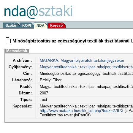
Szótár
KOPI
NDA
Kereső
Minőségbiztosítás az egészségügyi textíliák tisztításánál I
Metaadatok
Archívum:
MATARKA: Magyar folyóiratok tartalomjegyzékei
Gyűjtemény:
Magyar textiltechnika : textilipar, ruhaipar, textiltisztít
Cím:
Minőségbiztosítás az egészségügyi textíliák tisztításá
Létrehozó:
Erdélyi Tibor
Kiadó:
Magyar textiltechnika : textilipar, ruhaipar, textiltiszt
Dátum:
2007
Típus:
Text
Kapcsolat:
Magyar textiltechnika : textilipar, ruhaipar, textiltisztí
http://www.matarka.hu/cikk_list.php?fusz=27973
(isPa
Textiltisztítás rovat (isPartOf)